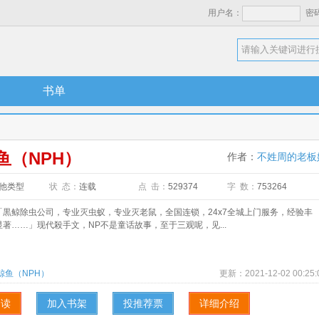
用户名：
密
书单
鱼（NPH）
作者：
不姓周的老板
他类型
状 态：
连载
点 击：
529374
字 数：
753264
鲸除虫公司，专业灭虫蚁，专业灭老鼠，全国连锁，24x7全城上门服务，经验丰
著……」现代殺手文，NP不是童话故事，至于三观呢，见...
鲸鱼（NPH）
更新：
2021-12-02 00:25:
阅读
加入书架
投推荐票
详细介绍