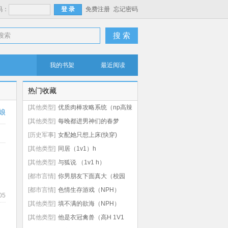
码：
免费注册
忘记密码
搜 索
我的书架
最近阅读
热门收藏
[其他类型]
优质肉棒攻略系统（np高辣
娘
文）
[其他类型]
每晚都进男神们的春梦
（NPH）
[历史军事]
女配她只想上床(快穿)
[其他类型]
同居（1v1）h
[其他类型]
与狐说 （1v1 h）
[都市言情]
你男朋友下面真大（校园
np 高h）
[都市言情]
色情生存游戏（NPH）
05
[其他类型]
填不满的欲海（NPH）
[其他类型]
他是衣冠禽兽（高H 1V1