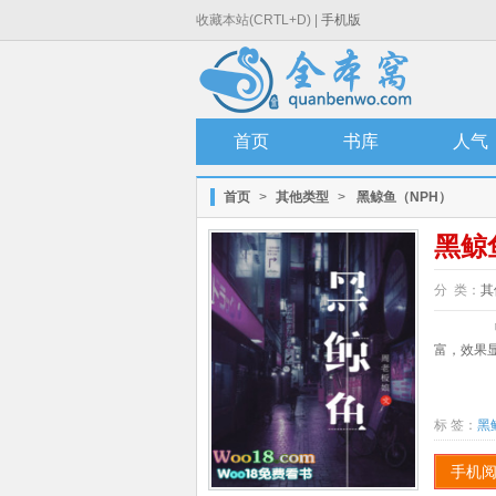
收藏本站(CRTL+D) |
手机版
首页
书库
人气
首页
>
其他类型
>
黑鲸鱼（NPH）
黑鲸
分 类：
其
「黒
富，效果显
标 签：
黑
手机