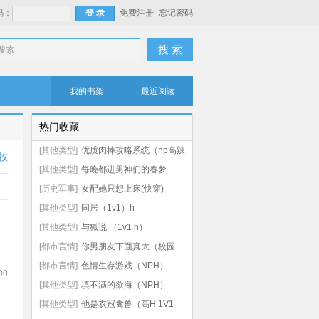
码：
免费注册
忘记密码
搜 索
我的书架
最近阅读
热门收藏
[其他类型]
优质肉棒攻略系统（np高辣
牧
文）
[其他类型]
每晚都进男神们的春梦
（NPH）
[历史军事]
女配她只想上床(快穿)
[其他类型]
同居（1v1）h
[其他类型]
与狐说 （1v1 h）
[都市言情]
你男朋友下面真大（校园
np 高h）
[都市言情]
色情生存游戏（NPH）
00
[其他类型]
填不满的欲海（NPH）
[其他类型]
他是衣冠禽兽（高H 1V1