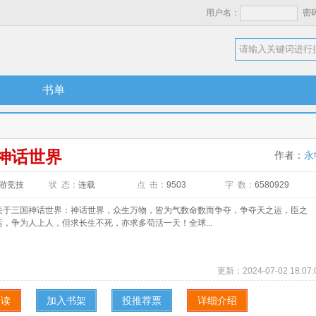
用户名：
密
书单
神话世界
作者：
永
游竞技
状 态：
连载
点 击：
9503
字 数：
6580929
三国神话世界：神话世界，众生万物，皆为气数命数而争夺，争夺天之运，臣之
，争为人上人，但求长生不死，亦求多苟活一天！全球...
更新：
2024-07-02 18:07:
阅读
加入书架
投推荐票
详细介绍