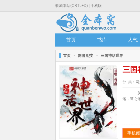
收藏本站(CRTL+D) |
手机版
首页
书库
人气
首页
>
网游竞技
>
三国神话世界
三国
分 类：
网
关于
运，道之运
手机