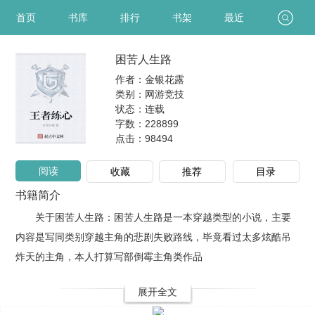
首页
书库
排行
书架
最近
困苦人生路
作者：金银花露
类别：网游竞技
状态：连载
字数：228899
点击：
98494
阅读
收藏
推荐
目录
书籍简介
关于困苦人生路：困苦人生路是一本穿越类型的小说，主要
内容是写同类别穿越主角的悲剧失败路线，毕竟看过太多炫酷吊
炸天的主角，本人打算写部倒霉主角类作品
展开全文