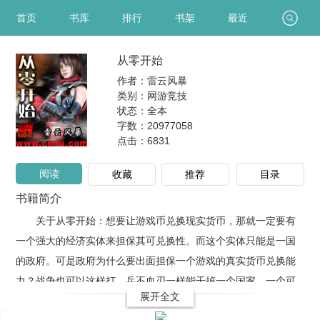
首页
书库
排行
书架
最近
从零开始
作者：雷云风暴
类别：网游竞技
状态：全本
字数：20977058
点击：
6831
阅读
收藏
推荐
目录
书籍简介
关于从零开始：想要让游戏币兑换现实货币，那就一定要有
一个强大的经济实体来担保其可兑换性。而这个实体只能是一国
的政府。可是政府为什么要出面担保一个游戏的真实货币兑换能
力？战争也可以这样打。兵不血刃一样能干掉一个国家。一个可
展开全文
以兑换现实货币的游戏，一个超级敛财机器。它的名字就叫做