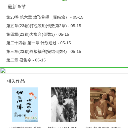
《零》一个彻头彻尾的金融炸弹。——————————通知：
最新章节
百度百科中的作者信息是错的，别信，本人不叫王世伟，学校也
是错的。其他信息基本正确。" />
第23卷 第六章 放飞希望（完结篇） - 05-15
<meta property="og:url"
第五章(23卷)打包装船(倒数第2章) - 05-15
content="https://www.shouda88.net/shu_17633.html" />
第四章(23卷)大集合(倒数3) - 05-15
第二十四卷 第一章 计划通过 - 05-15
第三章(23卷)终极福利(完结倒数4) - 05-15
第二章 召集令 - 05-15
相关作品