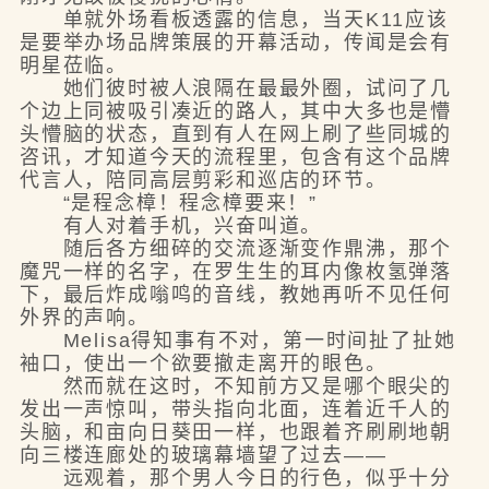
单就外场看板透露的信息，当天K11应该
是要举办场品牌策展的开幕活动，传闻是会有
明星莅临。
她们彼时被人浪隔在最最外圈，试问了几
个边上同被吸引凑近的路人，其中大多也是懵
头懵脑的状态，直到有人在网上刷了些同城的
咨讯，才知道今天的流程里，包含有这个品牌
代言人，陪同高层剪彩和巡店的环节。
“是程念樟！程念樟要来！”
有人对着手机，兴奋叫道。
随后各方细碎的交流逐渐变作鼎沸，那个
魔咒一样的名字，在罗生生的耳内像枚氢弹落
下，最后炸成嗡鸣的音线，教她再听不见任何
外界的声响。
Melisa得知事有不对，第一时间扯了扯她
袖口，使出一个欲要撤走离开的眼色。
然而就在这时，不知前方又是哪个眼尖的
发出一声惊叫，带头指向北面，连着近千人的
头脑，和亩向日葵田一样，也跟着齐刷刷地朝
向三楼连廊处的玻璃幕墙望了过去——
远观着，那个男人今日的行色，似乎十分