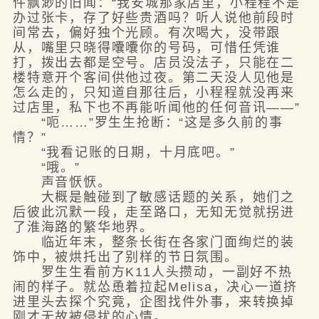
件飘渺的旧闻：“我安城那家店里，小程程不是
办过张卡，存了好些贵酒吗？听人说他前段时
间常去，偏好独个光顾。有次喝大，没带跟
从，嘴里只晓得囔囔你的号码，可惜任凭谁
打，拨出去都是空号。店员没法子，只能在二
楼特意开个客间供他过夜。第二天没人见他是
怎么走的，只知道自那往后，小程程就没再来
过店里，私下也不再能听闻他的任何音讯——”
“呃……”罗生生抢断：“这是多久前的事
情？”
“我看记账的日期，十月底吧。”
“哦。”
声音恹恹。
大概是触碰到了敏感话题的关系，她们之
后彼此沉默一段，走至路口，无知无觉就拐进
了淮海路的繁华地界。
临近年末，整条长街在各家门面绚烂的装
饰中，被烘托出了别样的节日氛围。
罗生生看前方K11人头攒动，一副好不热
闹的样子。就怂恿着拉起Melisa，决心一道挤
进里头去探个究竟，企图找件外事，来转换掉
刚才无故被侵扰的心情。