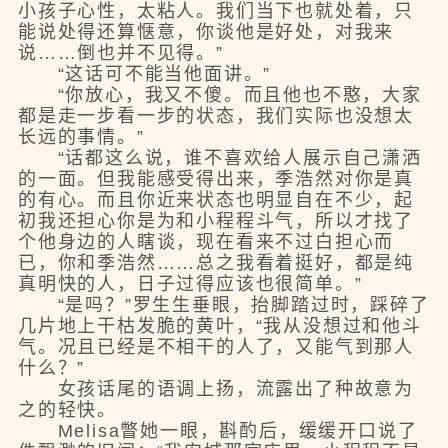
小孩子心性，太粘人。我们当下也就处着，只
能说处得还算惬意，你谈他是好处，对我来
说……倒也并不见得。”
“这话可不能当他面讲。”
“你放心，我又不傻。而且他也不憨，大家
都是走一步看一步的状态，我们实际也没想太
长远的事情。”
“话都这么说，谁不喜欢给人展示自己潇洒
的一面。但我能感受得出来，季浩然对你是真
的有心。而且你近来状态也明显自在不少，起
初我还担心你是为和小程程斗气，所以才找了
个他身边的人瞎谈，现在看来不过白担心而
已，你和季浩然……总之我看着挺好，都是纯
真明快的人，日子过得应该也很简单。”
“是吗？”罗生生垂眼，抬脚踏过时，踩碎了
几片地上干枯发脆的黄叶，“我从没想过和他斗
气。况且已经是不相干的人了，又能气到那人
什么？”
女孩话尾的语调上扬，流露出了种故意为
之的轻快。
Melisa瞥她一眼，斟酌后，缓缓开口说了