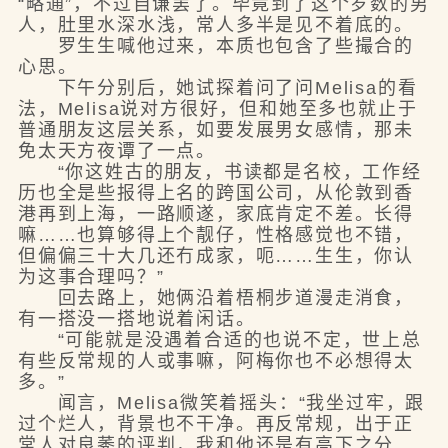
“略通”，不过自谦罢了。毕竟到了这个岁数的男
人，肚里水深水浅，常人多半是见不着底的。
罗生生喊他过来，本质也包含了些撮合的
心思。
下午分别后，她试探着问了问Melisa的看
法，Melisa说对方很好，但和她至多也就止于
普通朋友这层关系，如要发展男女感情，那未
免太天方夜谭了一点。
“你这姓古的朋友，书读都是名校，工作经
历也全是些报得上名的跨国公司，从伦敦到香
港再到上海，一路顺遂，家底肯定不差。长得
嘛……也算够得上个靓仔，性格感觉也不错，
但偏偏三十大几还冇成家，呃……生生，你认
为这事合理吗？”
回去路上，她俩沿着梧桐步道漫走消食，
有一搭没一搭地说着闲话。
“可能就是没遇着合适的也说不定，世上总
有些反常规的人或事嘛，阿梅你也不必想得太
多。”
闻言，Melisa微笑着摇头：“我坐过牢，跟
过个烂人，背景也不干净。再反常规，出于正
常人对良莠的评判，我和他还是有高下之分