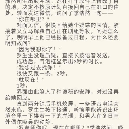
骤然萌生出股冲动。她在打车软件上修改了目
的地，决定不按原计划直接回自己在虹口的住
处，转而发送微信，询问了季浩然一句——
“你在哪里？”
对面见信，很快回给她个疑惑的表情，紧
接着又立马解释自己正在剧组等妆，问她怎么
了，明明早上他已经报备过日程，为什么还要
明知故问？
“因为我想你了！”
罗生生没理质疑，直接长按语音发送。
成功后，气泡框显示出3秒的时长。
“我想过去找你！”
很快又跟一条，2秒。
“就现在！”
1秒。
界面由此陷入了种诡秘的安静，对过没再
给她回应。
直到两分钟后手机熄屏，一条语音电话突
然来临，罗生生按下接通，听筒里能辨识出环
境音里一下挨着一下的岸潮，和男人在冬日室
外偶尔吸鼻的动静。
“罗老师你呢，现在在哪里？”季浩然问，嗓