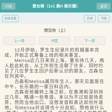
章台柳（1v1 高H 娱乐圈）
介绍
首页
阅读设置
目录
书架
想见你（上）
上一章
书签
下一章
12月伊始，罗生生纪录片的剪辑基本完
成，开始正式筹备上线的相关事宜。
Melisa近几日来到上海，要长待几天，两
人趁此机会，从工作到生活聊了许多，同时约
见了几位罗生生回沪后新认识的朋友，古森也
在列其中。
古森和Melisa属同年生人，那天见面是在
中午，长乐路的一家日料店内。
古森说他辗转上海之前，在香港和深圳待
过几年，略通一些粤语。本以为不过就是场卖
弄，然而当他出口，没想发音和表达却份外道
地，与Melisa对谈得也十分自如。想他说什么