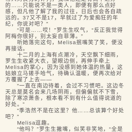
的……只能说不是一类人，即便有那么点好
感，但凡他了解了我的过往，日后也会各自疏
远的。37又不是17，早就过了为爱痴狂的年
纪，你说对吧？”
“可是……哎！”罗生生叹气，“反正我觉得
阿梅你很好，别太妄自菲薄。”
听她落完这句，Melisa抿嘴笑了笑，便没
再接话。
十二月的上海有点潮冷，天空飘下细雨，
罗生生收紧大衣，望眼边侧，再伸手牵上
Melisa的掌心，因为没感到她体温的热量，这
姑娘立马搓手哈气，待确认温暖，便再次给对
方覆握了上去——
“一直在南边待着，会过不习惯吧。这边冬
天总是莫名会来几场阴雨，但偏偏就不下雪，
除了寒凉萧条，根本看不到有什么值得说道的
好处。”
“季浩然不是在这里？他……总该算个好处
吧？”
Melisa逗趣。
“他吗？”罗生生撇嘴，似笑非笑地，“全是