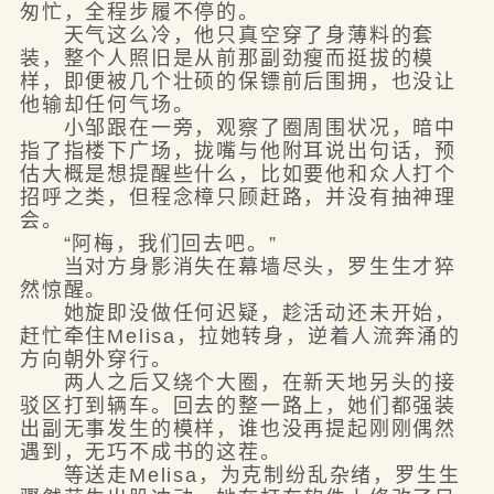
匆忙，全程步履不停的。
天气这么冷，他只真空穿了身薄料的套
装，整个人照旧是从前那副劲瘦而挺拔的模
样，即便被几个壮硕的保镖前后围拥，也没让
他输却任何气场。
小邹跟在一旁，观察了圈周围状况，暗中
指了指楼下广场，拢嘴与他附耳说出句话，预
估大概是想提醒些什么，比如要他和众人打个
招呼之类，但程念樟只顾赶路，并没有抽神理
会。
“阿梅，我们回去吧。”
当对方身影消失在幕墙尽头，罗生生才猝
然惊醒。
她旋即没做任何迟疑，趁活动还未开始，
赶忙牵住Melisa，拉她转身，逆着人流奔涌的
方向朝外穿行。
两人之后又绕个大圈，在新天地另头的接
驳区打到辆车。回去的整一路上，她们都强装
出副无事发生的模样，谁也没再提起刚刚偶然
遇到，无巧不成书的这茬。
等送走Melisa，为克制纷乱杂绪，罗生生