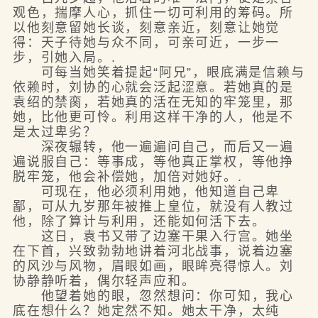
观色，揣摩人心，抓住一切可利用的筹码。所
以他刻意留她长谈，刻意亲近，刻意让她觉
得：天子待她与众不同，可亲可近，一步一
步，引她入局。.
可每当她笑着提起“阿兄”，眼底满是信赖与
依赖时，刘协的心就会泛起涩意。若她真的是
袁绍的禁脔，若她真的活在无知的牢笼里，那
她，比他更可怜。利用这样干净的人，他是不
是太过卑劣？
深夜辗转，他一遍遍问自己，而后又一遍
遍说服自己：等事成，等他真正掌权，等他挣
脱牢笼，他会补偿她，加倍对她好。.
可现在，他必须利用她，他知道自己卑
鄙，可从九岁那年被推上皇位，就没有人教过
他，除了算计与利用，还能如何活下去。
这日，袁书又带了边塞干果入行宫。她坐
在下首，兴致勃勃地讲着河北战事，说着边塞
的风沙与风物，眉眼如画，眼眸亮得惊人。刘
协静静听着，偶尔轻声应和。
他望着她的眼，忽然想问：你可知，我心
底在想什么？她定然不知。她太干净，太纯