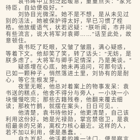
袁书眸中立刻泛起暖意，重重点头：“家兄
待臣，自幼便极好。”
刘协目光微深。她不是不想，是从未见过
别的活法，她被保护得太好，早已习惯了桎
梏。他放缓语气，状若迟疑：“朕听闻，市井间
有些流言，说大将军对袁卿……”话至此处，故
意顿住。
袁书眨了眨眼，又皱了皱眉，满心疑惑，
等着下文。他却笑了笑，转了话头：“无妨，是
朕多虑了。大将军与卿手足情深，乃是美谈。”
疑惑埋在心底，她未再追问，可那句话，
已如一颗种子，悄然落进土里，刘协有的是耐
心，等它生根发芽。
夜里无眠，他总对着案上的物事发呆：袁
书送的糕点，他舍不得分与旁人，一小块一小
块慢慢吃完；那些古籍残卷，他翻来覆去细
读；那枚竹鹊，就摆在案头，日日可见。.
他清楚，袁书待他好，他更清楚，自己该
利用这份好。她是光禄勋，掌宫禁宿卫，是袁
绍最亲的兄弟，离权力核心最近。这样的人，
若不加以利用，便是愚蠢。.
自九岁起，他活着的唯一法门，便是察言