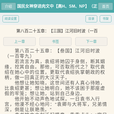
国民女神穿进肉文中【高H、SM、NP】（正
介绍
首页
文免费）
阅读设置
目录
书架
第八百二十五章：【三国】江河旧时波（一百
上一章
书签
下一章
第八百二十五章：【叁国】江河旧时波
（一百零九）
若流言为真，袁绍将她囚于身侧，断其姻
缘，控其自由。那他，可否取而代之？取代袁
绍在她心中的位置，更取代袁绍执掌朝政的权
柄，做一回真正的大汉天子。
他想让她知晓，这世间还有人真心待她，
比袁绍更甚；想让她明白，她不该困于那座虚
假的牢笼；想让她，站到自己身边。
他开始不动声色地试探。一日袁书入行
宫，他漫不经心地问：“袁卿与大将军，兄弟情
深，倒是让朕艳羡。”