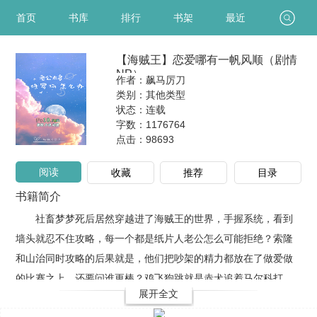
首页
书库
排行
书架
最近
【海贼王】恋爱哪有一帆风顺（剧情
NP）
作者：飙马厉刀
类别：其他类型
状态：连载
字数：1176764
点击：
98693
阅读
收藏
推荐
目录
书籍简介
社畜梦梦死后居然穿越进了海贼王的世界，手握系统，看到
墙头就忍不住攻略，每一个都是纸片人老公怎么可能拒绝？索隆
和山治同时攻略的后果就是，他们把吵架的精力都放在了做爱做
的比赛之上，还要问谁更棒？鸡飞狗跳就是赤犬追着马尔科打…
展开全文
鹰眼一开始觉得自己的老友香克斯绿了，后面觉得他帽子那么