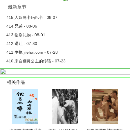
多，我再给他戴一顶也无所谓了……救命，到处都是修罗场怎么
最新章节
办？目前写作计划：索隆 山治 艾斯 罗 马尔科 鹰眼 香克斯 老沙
三大将 恋爱有，修罗场有，肉跟着剧情走。过程NP，结局依然
415.人妖岛卡玛巴卡 - 08-07
NP。
414.兄弟 - 08-06
413.临别礼物 - 08-01
412.退让 - 07-30
411.争执 jilehai.còm - 07-28
410.来自幽灵公主的传话 - 07-23
相关作品