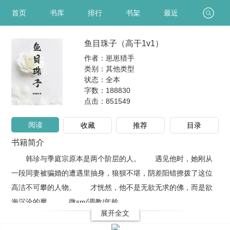
首页
书库
排行
书架
最近
鱼目珠子（高干1v1）
作者：崽崽猎手
类别：其他类型
状态：全本
字数：188830
点击：
851549
阅读
收藏
推荐
目录
书籍简介
韩珍与季庭宗原本是两个阶层的人。 遇见他时，她刚从
一段同妻被骗婚的遭遇里抽身，狼狈不堪，阴差阳错撩拨了这位
高洁不可攀的人物。 才恍然，他不是无欲无求的佛，而是欲
海沉沦的魔。 微sm/调教/年龄..
展开全文