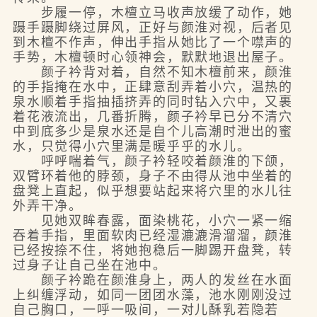
步履一停，木檀立马收声放缓了动作，她
蹑手蹑脚绕过屏风，正好与颜淮对视，后者见
到木檀不作声，伸出手指从她比了一个噤声的
手势，木檀顿时心领神会，默默地退出屋子。
颜子衿背对着，自然不知木檀前来，颜淮
的手指掩在水中，正肆意刮弄着小穴，温热的
泉水顺着手指抽插挤弄的同时钻入穴中，又裹
着花液流出，几番折腾，颜子衿早已分不清穴
中到底多少是泉水还是自个儿高潮时泄出的蜜
水，只觉得小穴里满是暖乎乎的水儿。
呼呼喘着气，颜子衿轻咬着颜淮的下颌，
双臂环着他的脖颈，身子不由得从池中坐着的
盘凳上直起，似乎想要站起来将穴里的水儿往
外弄干净。
见她双眸春露，面染桃花，小穴一紧一缩
吞着手指，里面软肉已经湿漉漉滑溜溜，颜淮
已经按捺不住，将她抱稳后一脚踢开盘凳，转
过身子让自己坐在池中。
颜子衿跪在颜淮身上，两人的发丝在水面
上纠缠浮动，如同一团团水藻，池水刚刚没过
自己胸口，一呼一吸间，一对儿酥乳若隐若