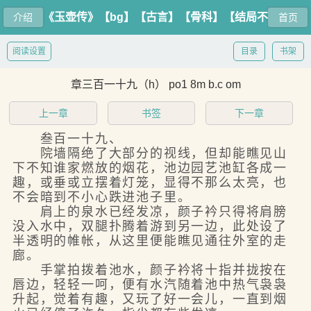
《玉壶传》【bg】【古言】【骨科】【结局不
介绍
首页
定】
阅读设置
目录
书架
章三百一十九（h） po1 8m b.c om
上一章
书签
下一章
叁百一十九、
院墙隔绝了大部分的视线，但却能瞧见山
下不知谁家燃放的烟花，池边园艺池缸各成一
趣，或垂或立摆着灯笼，显得不那么太亮，也
不会暗到不小心跌进池子里。
肩上的泉水已经发凉，颜子衿只得将肩膀
没入水中，双腿扑腾着游到另一边，此处设了
半透明的帷帐，从这里便能瞧见通往外室的走
廊。
手掌拍拨着池水，颜子衿将十指并拢按在
唇边，轻轻一呵，便有水汽随着池中热气袅袅
升起，觉着有趣，又玩了好一会儿，一直到烟