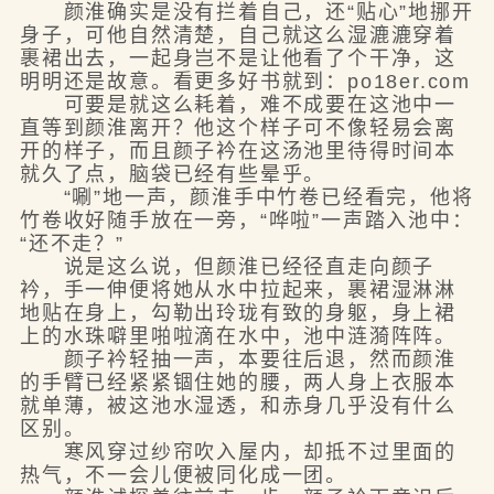
颜淮确实是没有拦着自己，还“贴心”地挪开
身子，可他自然清楚，自己就这么湿漉漉穿着
裹裙出去，一起身岂不是让他看了个干净，这
明明还是故意。看更多好书就到：po18er.com
可要是就这么耗着，难不成要在这池中一
直等到颜淮离开？他这个样子可不像轻易会离
开的样子，而且颜子衿在这汤池里待得时间本
就久了点，脑袋已经有些晕乎。
“唰”地一声，颜淮手中竹卷已经看完，他将
竹卷收好随手放在一旁，“哗啦”一声踏入池中：
“还不走？”
说是这么说，但颜淮已经径直走向颜子
衿，手一伸便将她从水中拉起来，裹裙湿淋淋
地贴在身上，勾勒出玲珑有致的身躯，身上裙
上的水珠噼里啪啦滴在水中，池中涟漪阵阵。
颜子衿轻抽一声，本要往后退，然而颜淮
的手臂已经紧紧锢住她的腰，两人身上衣服本
就单薄，被这池水湿透，和赤身几乎没有什么
区别。
寒风穿过纱帘吹入屋内，却抵不过里面的
热气，不一会儿便被同化成一团。