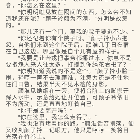
卷，“你怎么在这里？”
“你明明瞧见放在隔间的东西，怎么会不知
道我还在呢？”颜子衿颇为不满，“分明是故意
的。”
“那儿还有一个门，离我的院子要近不少。”
“你还记着你有个院子呀。”颜子衿小声抱
怨，自他们来到这个院子后，颜淮几乎日夜宿
在自己这边，哪里像是自个儿有屋的样子。
“我要是让奔戎把事务都挪过来，你岂不是
要抱怨人来人往太多，打搅到你绣花看书了？”
“你明知道我说的不是这个。”颜子衿小脸一
甩，轻哼一声不去理颜淮，注意力还是不住地
往门口瞥，结果半天不见木檀的身影。
颜淮见她缩在一旁，便将台阶上的脚挪开
踩入水中，示意给她让开位置，可颜子衿依旧
不为所动，还是直直地盯着自己。
“你不是要离开吗？”
“你在这里，我怎么走得了。”
“我也没有堵着你的路。”颜淮话音刚落，便
又收到颜子衿一记眼刀，他只是哼哼一笑将目
光落在竹卷上。