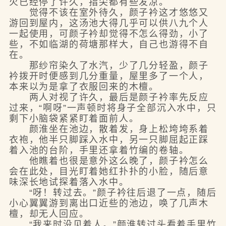
火已经停了许久，指尖都有些发凉。
觉得不该在室外待久，颜子衿这才悠悠又
游回到屋内，这汤池大得几乎可以供八九个人
一起使用，可颜子衿却觉得不怎么得劲，小了
些，不如临湖的荷塘那样大，自己也游得不自
在。
那纱帘染久了水汽，少了几分轻盈，颜子
衿拨开时便感到几分重量，屋里多了一个人，
本来以为是拿了衣服回来的木檀。
两人对视了许久，最后是颜子衿率先反应
过来，“啊呀”一声顿时将身子全部沉入水中，只
剩下小脑袋紧紧盯着面前人。
颜淮坐在池边，散着发，身上松垮垮系着
衣袍，他半只脚踩入水中，另一只脚屈起正踩
着入池的台阶，手里还拿着竹编的卷轴。
他瞧着也很是意外这么晚了，颜子衿怎么
会在此处，目光盯着她红扑扑的小脸，随后意
味深长地试探着落入水中。
“呀！转过去。”颜子衿往后退了一点，随后
小心翼翼游到离出口近些的池边，唤了几声木
檀，却无人回应。
“我来时没见着人。”颜淮转过头看着手里竹