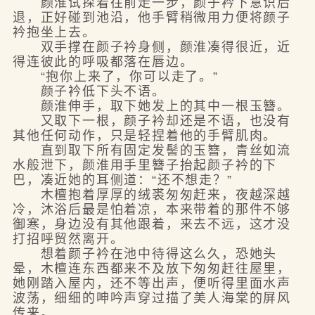
颜淮试探着往前走一步，颜子衿下意识后
退，正好碰到池沿，他手臂稍微用力便将颜子
衿抱坐上去。
双手撑在颜子衿身侧，颜淮凑得很近，近
得连彼此的呼吸都落在唇边。
“抱你上来了，你可以走了。”
颜子衿低下头不语。
颜淮伸手，取下她发上的其中一根玉簪。
又取下一根，颜子衿却还是不语，也没有
其他任何动作，只是轻捏着他的手臂肌肉。
直到取下所有固定发髻的玉簪，青丝如流
水般泄下，颜淮用手里簪子抬起颜子衿的下
巴，凑近她的耳侧道：“还不想走？”
木檀抱着厚厚的绒裘匆匆赶来，夜越深越
冷，沐浴后最是怕着凉，本来带着的那件不够
御寒，身边没有其他跟着，来去不远，这才没
打招呼贸然离开。
想着颜子衿在池中待得这么久，恐她头
晕，木檀连东西都来不及放下匆匆赶往屋里，
她刚踏入屋内，还不等出声，便听得里面水声
波荡，细细的呻吟声穿过描了美人海棠的屏风
传来。