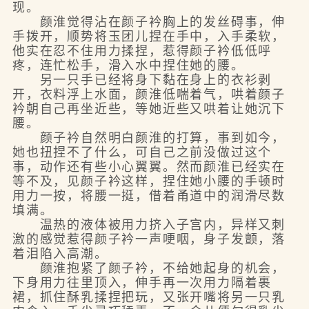
现。
颜淮觉得沾在颜子衿胸上的发丝碍事，伸
手拨开，顺势将玉团儿捏在手中，入手柔软，
他实在忍不住用力揉捏，惹得颜子衿低低呼
疼，连忙松手，滑入水中捏住她的腰。
另一只手已经将身下黏在身上的衣衫剥
开，衣料浮上水面，颜淮低喘着气，哄着颜子
衿朝自己再坐近些，等她近些又哄着让她沉下
腰。
颜子衿自然明白颜淮的打算，事到如今，
她也扭捏不了什么，可自己之前没做过这个
事，动作还有些小心翼翼。然而颜淮已经实在
等不及，见颜子衿这样，捏住她小腰的手顿时
用力一按，将腰一挺，借着甬道中的润滑尽数
填满。
温热的液体被用力挤入子宫内，异样又刺
激的感觉惹得颜子衿一声哽咽，身子发颤，落
着泪陷入高潮。
颜淮抱紧了颜子衿，不给她起身的机会，
下身用力往里顶入，伸手再一次用力隔着裹
裙，抓住酥乳揉捏把玩，又张开嘴将另一只乳