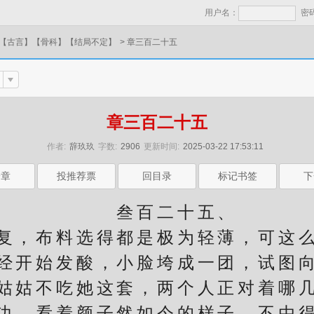
用户名：
密
】【古言】【骨科】【结局不定】
>
章三百二十五
章三百二十五
作者:
辞玖玖
字数:
2906
更新时间:
2025-03-22 17:53:11
一章
投推荐票
回目录
标记书签
下
叁百二十五、
，布料选得都是极为轻薄，可这么
经开始发酸，小脸垮成一团，试图
姑不吃她这套，两个人正对着哪几
边，看着颜子然如今的样子，不由