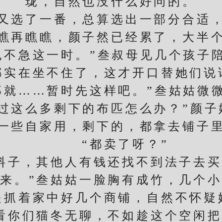
珑，自然也没什么好问的。
选了一番，总算选出一部分合适，
瞧再瞧瞧，颜子然已经累了，大半
不急这一时。”叁叔母见几个孩子陪
都实在坐不住了，这才开口替她们说
……暂时先这样吧。”叁姑姑微
这么多剩下的布匹怎么办？”颜子
些自家用，剩下的，都拿去铺子里
“都卖了呀？”
子，其他人有钱还找不到法子去买
来。”叁姑姑一脸胸有成竹，几个
是抓着家中好几个商铺，自然不怀疑
你们猫冬无聊，不如趁这个空闲把