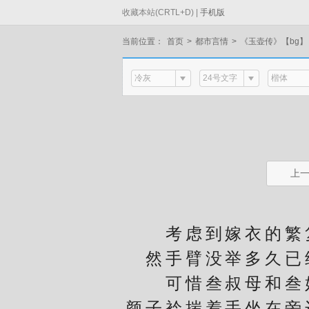
收藏本站(CRTL+D) |
手机版
当前位置：
首页
>
都市言情
>
《玉壶传》【bg
冷灰
24号文字
楷体
上
考虑到嫁衣的繁复
然手臂没举多久已
可惜叁叔母和叁姑
颜子衿揣着手坐在旁