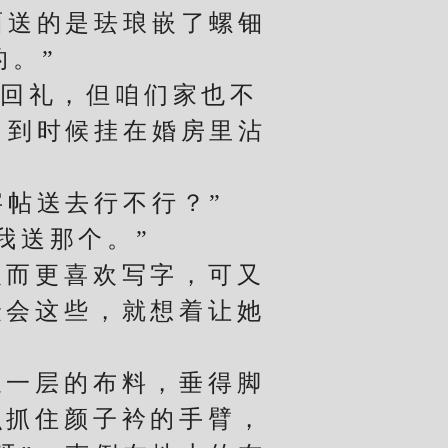
面送的是珐琅嵌了螺钿
的。”
回礼，但咱们家也不
，到时候挂在婚房里沾
帖送去行不行？”
我送那个。”
而更喜欢写字，可又
最会这些，就想着让她
一层的布料，垂得脚
识抓住颜子衿的手臂，