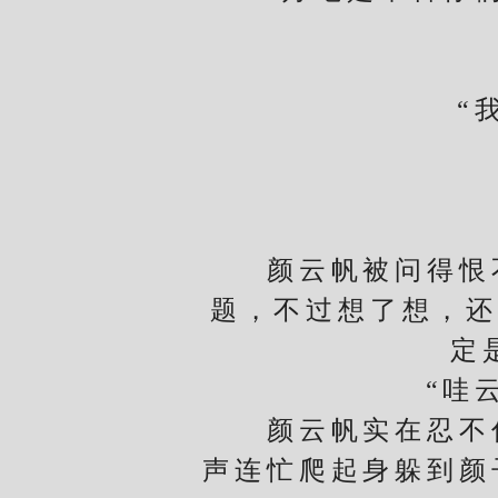
“我怎
颜云帆被问得恨不
题，不过想了想，还
定
“哇云帆
颜云帆实在忍不住
声连忙爬起身躲到颜