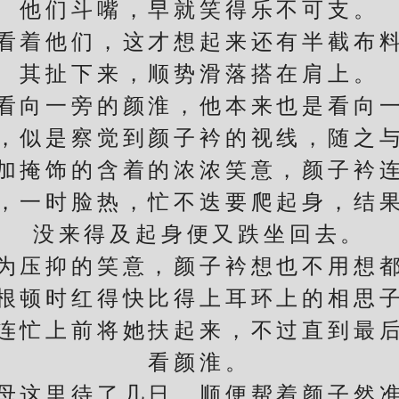
他们斗嘴，早就笑得乐不可支。
着他们，这才想起来还有半截布料
其扯下来，顺势滑落搭在肩上。
向一旁的颜淮，他本来也是看向一
，似是察觉到颜子衿的视线，随之
掩饰的含着的浓浓笑意，颜子衿连
，一时脸热，忙不迭要爬起身，结
没来得及起身便又跌坐回去。
压抑的笑意，颜子衿想也不用想都
根顿时红得快比得上耳环上的相思
连忙上前将她扶起来，不过直到最
看颜淮。
这里待了几日，顺便帮着颜子然准