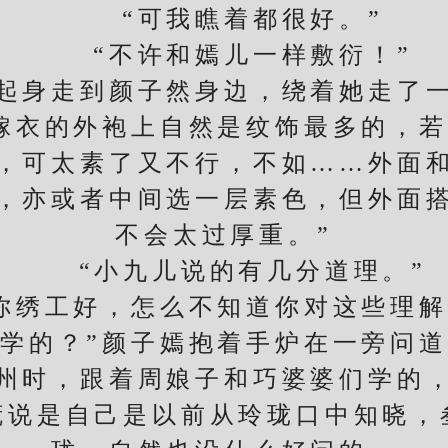
“可我瞧着都很好。”
“不许和嫣儿一样敷衍！”
身走到颜子然身边，绕着她走了一
嫁衣的外袍上自然是纹饰最多的，
，可太素了又不行，不如……外面
，亦或者中间选一层素色，但外面
不会太过厚重。”
“小九儿说的有几分道理。”
绣工好，怎么不知道你对这些理解
学的？”颜子嫣抱着手炉在一旁问
时，跟着周娘子和巧婆婆们学的，
谎说是自己是以前从玲珑口中知晓，