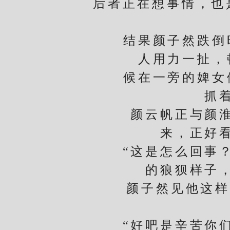
后者正在想事情，也
结果颜子然跌倒时
人用力一扯，
候在一旁的婢女们
抓
颜云帆正与颜淮说
来，正好
“这是怎么回事？
的狼狈样子
颜子然见他这样，
“好吧是辛苦你们