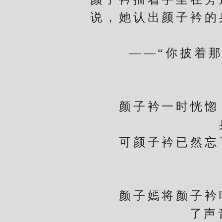
说，她认出颜子衿的
——“你披着那身
当
颜子衿一时恍惚，
可颜子衿已然忘了
颜子嫣将颜子衿唤
了声