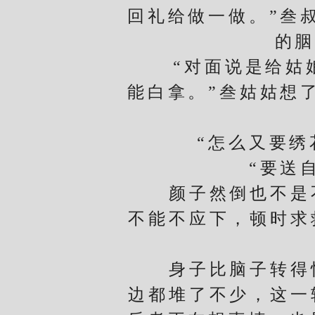
回礼给做一做。”叁
的胭
“对面说是给姑娘
能白拿。”叁姑姑想
“怎么又要绣花
“要送自然
颜子然倒也不是不
不能不应下，顿时求
身子比脑子转得快
边都堆了不少，这一