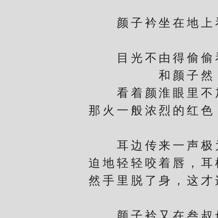
颜子衿坐在地上看
目光不由得偷偷看
和颜子然
看着颜淮眼里不加
那火一般浓烈的红色
耳边传来一声极为
迫地轻轻咬着唇，耳
然手里脱了身，这才
颜子衿又在叁叔母