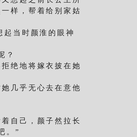
然一样，帮着给别家姑
想起当时颜淮的眼神
呢？
拒绝地将嫁衣披在她
。
她几乎无心去在意他
着自己，颜子然拉长
吧。”