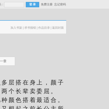
码：
免费注册
忘记密码
加入书架
|
求书报错
|
作品目录
|
返回封面
一章
多层搭在身上，颜子
向两个长辈卖委屈。
种颜色搭着最适合。
得又想起之前长公主所