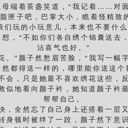
叔母端着茶盏笑道，“我记着……对
脂匣子吧，巴掌大小，瞧着怪精致
们玩的小玩意儿，本来也不要什么
了想，“不如你们各自绣个锦囊送去
沾喜气也好。”
。”颜子然愁眉苦脸，“我写一幅字
都得送一样的，哪里能你送这个
会，只是她最不喜欢绣花这些，反
救似地看向颜子衿，她知道颜子衿
帮帮自己。
，全然忘了自己身上还搭着一层又
转身顿时被绊了一跤，颜子然下意