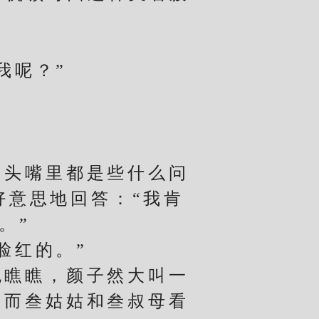
我呢？”
头嘴里都是些什么问
好意思地回答：“我肯
。”
脸红的。”
瞧瞧，颜子然大叫一
，而叁姑姑和叁叔母看