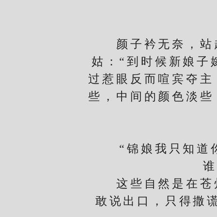
颜子衿无奈，站起
姑：“到时候新娘子
过惹眼反而喧宾夺主
些，中间的颜色淡些
“锦娘我只知道你
谁
这些自然是在苍州
敢说出口，只得撒