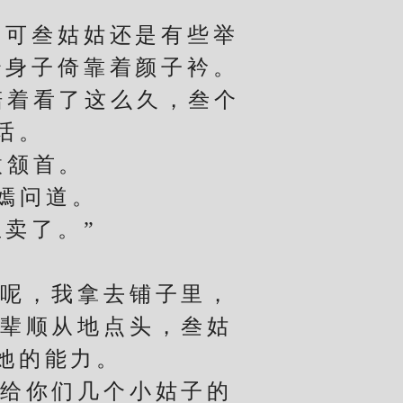
可叁姑姑还是有些举
个身子倚靠着颜子衿。
着看了这么久，叁个
话。
微颔首。
嫣问道。
卖了。”
呢，我拿去铺子里，
小辈顺从地点头，叁姑
她的能力。
给你们几个小姑子的