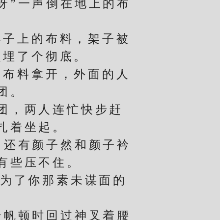
呀”一声倒在地上的布
子上的布料，架子被
人埋了个彻底。
布料拿开，外面的人
团。
团，两人连忙快步赶
扎着坐起。
还有颜子然和颜子衿
有些压不住。
为了你那素未谋面的
帆顿时回过神叉着腰