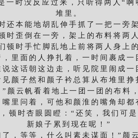
是一时没反应过来，只听得两人“啊
堆里。
还本能地胡乱伸手抓了一把一旁架
顿时歪倒在一旁，架上的布料将两
顿时手忙脚乱地上前将两人身上的
着，里面的人挣扎着，一时间裹成一
这话朝这边走，听见院里闹成一
看见颜子然和颜子衿总算从布堆里挣
”颜云帆看着地上一团一团的布料，
，嘴里问着，可他和颜淮的嘴角却都
顿时杏眼圆瞪：“还笑，我们可是
新娘子累到现在呢！”
了，等等，什么叫素未谋面！”颜云