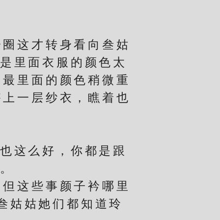
圈这才转身看向叁姑
若是里面衣服的颜色太
和最里面的颜色稍微重
搭上一层纱衣，瞧着也
也这么好，你都是跟
道。
但这些事颜子衿哪里
叁姑姑她们都知道玲