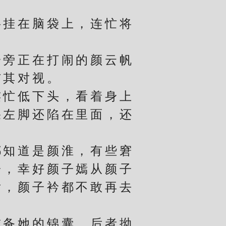
挂在脑袋上，连忙将
旁正在打闹的颜云帆
与其对视。
忙低下头，看着身上
果左脚还陷在里面，还
知道是颜淮，有些窘
子，幸好颜子嫣从颜子
后，颜子衿都不敢再去
备她的锦囊，后者拗