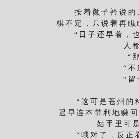
按着颜子衿说的又
棋不定，只说着再瞧
“日子还早着，也
人
“那就
“不过
“留一
“这可是苍州的料
迟早连本带利地赚回
姑手里可
“哦对了，反正看