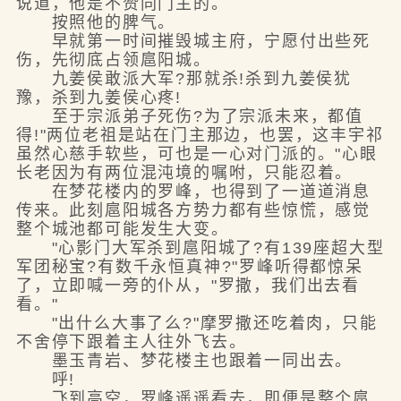
说道，他是不赞同门主的。
按照他的脾气。
早就第一时间摧毁城主府，宁愿付出些死
伤，先彻底占领扈阳城。
九姜侯敢派大军?那就杀!杀到九姜侯犹
豫，杀到九姜侯心疼!
至于宗派弟子死伤?为了宗派未来，都值
得!"两位老祖是站在门主那边，也罢，这丰宇祁
虽然心慈手软些，可也是一心对门派的。"心眼
长老因为有两位混沌境的嘱咐，只能忍着。
在梦花楼内的罗峰，也得到了一道道消息
传来。此刻扈阳城各方势力都有些惊慌，感觉
整个城池都可能发生大变。
"心影门大军杀到扈阳城了?有139座超大型
军团秘宝?有数千永恒真神?"罗峰听得都惊呆
了，立即喊一旁的仆从，"罗撒，我们出去看
看。"
"出什么大事了么?"摩罗撒还吃着肉，只能
不舍停下跟着主人往外飞去。
墨玉青岩、梦花楼主也跟着一同出去。
呼!
飞到高空，罗峰遥遥看去，即便是整个扈