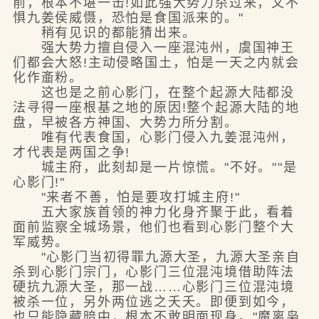
前，根本不堪一击!如此强大势力杀过来，又不
惧九姜侯威慑，恐怕是食国派来的。"
稍有见识的都能猜出来。
强大势力擅自侵入一座混沌州，虞国神王
们都会大怒!主动侵略国土，怕是一天之内就会
化作齑粉。
这也是之前心影门，在整个起源大陆都没
法寻得一座根基之地的原因!整个起源大陆的地
盘，早被各方神国、大势力所分割。
唯有代表食国，心影门侵入九姜混沌州，
才代表是两国之争!
城主府，此刻却是一片惊慌。"不好。""是
心影门!"
"来者不善，怕是要攻打城主府!"
五大家族首领的神力化身齐聚于此，看着
面前监察全城场景，他们也看到心影门整个大
军威势。
"心影门当初得罪九源大圣，九源大圣亲自
杀到心影门宗门，心影门三位混沌境借助阵法
硬抗九源大圣，那一战……心影门三位混沌境
被杀一位，另外两位逃之夭夭。即便到如今，
也只能隐藏暗中，根本不敢明面现身。"魔离枭