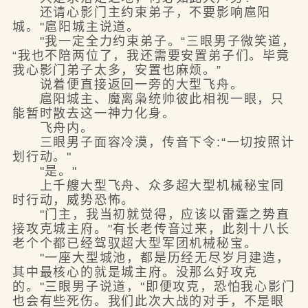
还请心影门主约束弟子，不要影响扈阳
城。"扈阳城主说道。
"我一定全力约束弟子。“三眼男子微笑道，
“我也不陪两位了，我还需要安置弟子们。毕竟
我心影门弟子太多，安置也麻烦。”
说着便直接返回一旁的大型飞舟。
扈阳城主、魔离枭统帅彼此相视一眼，只
能暂时散去这一神力化身。
飞舟内。
三眼男子面容冷漠，传音下令:“一切按照计
划行动。"
"是。"
上千艘大型飞舟、众多超大型机械秘宝同
时行动，威势恐怖。
"门主，我当初就觉得，应该以雷霆之势直
接攻克城主府。"有长老传音过来，此刻十八长
老个个都已经驾驭超大型军团机械秘宝。
"一座大型城池，都是历经无尽岁月建造，
其中最核心的就是城主府。没那么好攻克
的。"三眼男子说道，"即便攻克，恐怕我心影门
也会有些死伤。我们此次大战的对手，不是眼