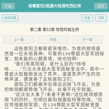
吞噬星空2起源大陆我吃西红柿
介绍
首页
阅读设置
目录
书架
第二集 第12章 惊慌的城主府
上一章
书签
下一章
这些扈阳卫都很紧张惶恐，为首的统领虽
然是一位永恒真神，可看到139尊超大型军团秘
宝，就本能的心颤畏惧，他也怕啊!
"我们来扈阳城，是什么目的?哈哈
哈……."只见众多超大型军团秘宝当中，其中一
尊超大型植物发出了笑声，滚滚笑声产生的恐
怖声波，便席卷了这些扈阳卫们.
扈阳卫们都被冲击得远远抛飞开去，为首
的统领都顺势抛飞开去，丝毫不在乎脸面。
"这次出大事了!来者不善啊!“这位统领顺势
抛飞的同时，也明白扈阳城面临何等险境，“仅
仅凭借扈阳军团，在139尊超大型军团秘宝面