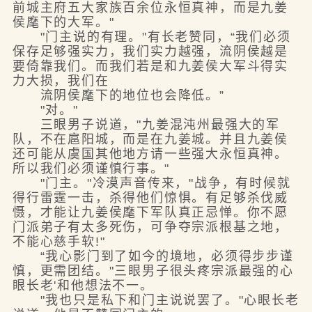
前城主府五大家族百余位永恒真神，而是九姜
侯麾下的大军。"
"门主说的有理。"有长老赞同，“我们必须
保存足够强实力，我们实力越强，流阴侯越是
要倚靠我们。而我们若是和九姜侯大军斗得实
力大损，我们在
流阴侯麾下的地位也会降低。”
"对。"
三眼男子说道，"九姜混沌州最强大的军
队，不在扈阳城，而是在九姜城。并且九姜侯
还可能从虞国其他地方请一些强大永恒真神。
所以我们必须谨慎行事。"
"门主。"冷漠声音传来，"战争，有时候就
得行雷霆一击，杀得他们惊惧。有足够杀伐威
慑，才能让九姜侯麾下军队真正忌惮。你不愿
门派弟子有太多死伤，可争夺宗派根基之地，
不能心慈手软!"
“我心影门到了如今的境地，必须得步步谨
慎，更需团结。"三眼男子很头疼宗派最强的心
眼长老'和他想法不一。
"我也只是私下和门主说说罢了。"心眼长老