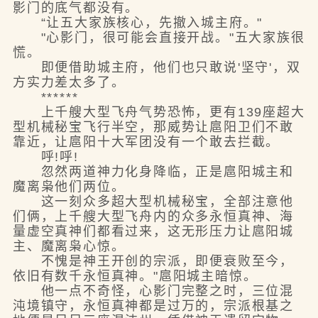
影门的底气都没有。
“让五大家族核心，先撤入城主府。"
"心影门，很可能会直接开战。"五大家族很
慌。
即便借助城主府，他们也只敢说'坚守'，双
方实力差太多了。
******
上千艘大型飞舟气势恐怖，更有139座超大
型机械秘宝飞行半空，那威势让扈阳卫们不敢
靠近，让扈阳十大军团没有一个敢去拦截。
呼!呼!
忽然两道神力化身降临，正是扈阳城主和
魔离枭他们两位。
这一刻众多超大型机械秘宝，全部注意他
们俩，上千艘大型飞舟内的众多永恒真神、海
量虚空真神们都看过来，这无形压力让扈阳城
主、魔离枭心惊。
不愧是神王开创的宗派，即便衰败至今，
依旧有数千永恒真神。"扈阳城主暗惊。
他一点不奇怪，心影门完整之时，三位混
沌境镇守，永恒真神都是过万的，宗派根基之