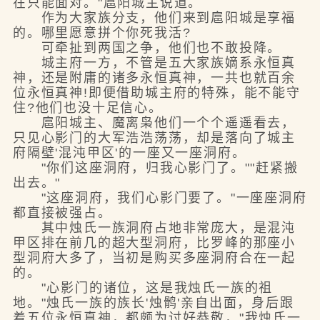
在只能面对。"扈阳城主说道。
作为大家族分支，他们来到扈阳城是享福
的。哪里愿意拼个你死我活?
可牵扯到两国之争，他们也不敢投降。
城主府一方，不管是五大家族嫡系永恒真
神，还是附庸的诸多永恒真神，一共也就百余
位永恒真神!即便借助城主府的特殊，能不能守
住?他们也没十足信心。
扈阳城主、魔离枭他们一个个遥遥看去，
只见心影门的大军浩浩荡荡，却是落向了城主
府隔壁'混沌甲区'的一座又一座洞府。
"你们这座洞府，归我心影门了。""赶紧搬
出去。"
"这座洞府，我们心影门要了。"一座座洞府
都直接被强占。
其中烛氏一族洞府占地非常庞大，是混沌
甲区排在前几的超大型洞府，比罗峰的那座小
型洞府大多了，当初是购买多座洞府合在一起
的。
"心影门的诸位，这是我烛氏一族的祖
地。"烛氏一族的族长'烛鹘'亲自出面，身后跟
着五位永恒真神，都颇为讨好恭敬，"我烛氏一