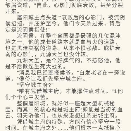
皱眉说道，"自此，心影门彻底衰败，甚至分裂
开来。"
扈阳城主点头道:“衰败后的心影门，被流阴
侯招揽，并庇护至今。他们今天杀过来，背后
定是流阴侯指使!"
流阴侯，在整个食国都是最强的几位混沌
境之一，他的成长道路本就是血与火的道路，
也是黑暗灾祸的道路。从来不惧强敌。庇护衰
弱的心影门，九源大圣也没计较。
九源大圣，是个好脾气的，不惹怒他，他
是不愿掀起生死大战的。
"消息我已经禀报侯爷。"白发老者在一旁说
道，“侯爷让我们先坚守城主府。"
“坚守城主府?"
“唯有凭借城主府，才能撑住点时间。"1他
们个个心中发苦。
整個扈阳城，就好似一座超大型机械秘
宝，而其中的核心就是城主府!即便是当初的血
云、羽天浒他们，也从来没想过杀进城主府。
凭借城主府的特殊，方能有信心坚守一段
时间。在城主府之外……他们根本一点抵挡心