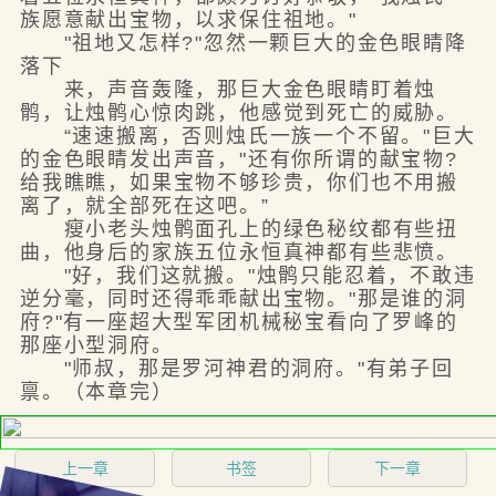
族愿意献出宝物，以求保住祖地。"
"祖地又怎样?"忽然一颗巨大的金色眼睛降
落下
来，声音轰隆，那巨大金色眼睛盯着烛
鹘，让烛鹘心惊肉跳，他感觉到死亡的威胁。
“速速搬离，否则烛氏一族一个不留。"巨大
的金色眼睛发出声音，"还有你所谓的献宝物?
给我瞧瞧，如果宝物不够珍贵，你们也不用搬
离了，就全部死在这吧。”
瘦小老头烛鹘面孔上的绿色秘纹都有些扭
曲，他身后的家族五位永恒真神都有些悲愤。
"好，我们这就搬。"烛鹘只能忍着，不敢违
逆分毫，同时还得乖乖献出宝物。"那是谁的洞
府?"有一座超大型军团机械秘宝看向了罗峰的
那座小型洞府。
"师叔，那是罗河神君的洞府。"有弟子回
禀。（本章完）
上一章
书签
下一章