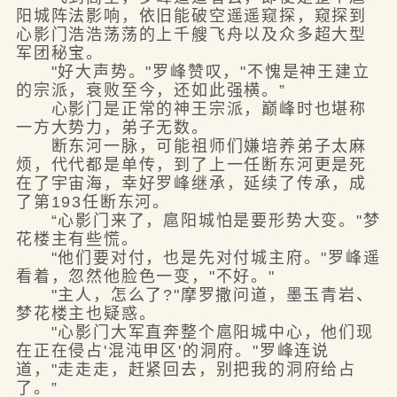
阳城阵法影响，依旧能破空遥遥窥探，窥探到
心影门浩浩荡荡的上千艘飞舟以及众多超大型
军团秘宝。
"好大声势。"罗峰赞叹，"不愧是神王建立
的宗派，衰败至今，还如此强横。”
心影门是正常的神王宗派，巅峰时也堪称
一方大势力，弟子无数。
断东河一脉，可能祖师们嫌培养弟子太麻
烦，代代都是单传，到了上一任断东河更是死
在了宇宙海，幸好罗峰继承，延续了传承，成
了第193任断东河。
“心影门来了，扈阳城怕是要形势大变。"梦
花楼主有些慌。
"他们要对付，也是先对付城主府。"罗峰遥
看着，忽然他脸色一变，"不好。"
"主人，怎么了?"摩罗撒问道，墨玉青岩、
梦花楼主也疑惑。
"心影门大军直奔整个扈阳城中心，他们现
在正在侵占'混沌甲区'的洞府。"罗峰连说
道，"走走走，赶紧回去，别把我的洞府给占
了。”