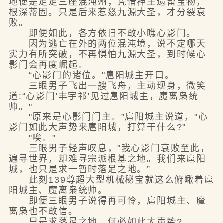
地便是足足三座混沌州，凭借神王遗留宝物，
根深蒂固。只是后来惹怒九源大圣，才分裂衰
败。
即便如此，各方依旧不敢小瞧心影门。
因为逃亡在外的两位混沌境，说不定哪天
实力有所突破，不再惧怕九源大圣，到时候心
影门会再度崛起。
“心影门的诸位。"扈阳城主开口。
三眼男子飞出一艘飞舟，主动现身，微笑
道:“心影门'丰宇祁'见过扈阳城主，魔离枭统
帅。"
"原来是心影门门主。”扈阳城主说道，"心
影门如此大声势来扈阳城，打算干什么?"
"唉。"
三眼男子轻声叹息，"我心影门衰败至此，
遍寻世界，却难寻宗派根基之地。我们来扈阳
城，也只是求一暂时落足之地。”
此刻139尊超大型机械秘宝就这么俯瞰着扈
阳城主、魔离枭统帅。
即便三眼男子说得再可怜，扈阳城主、魔
离枭也不敢信。
只是求落足之地，何必如此大声势?