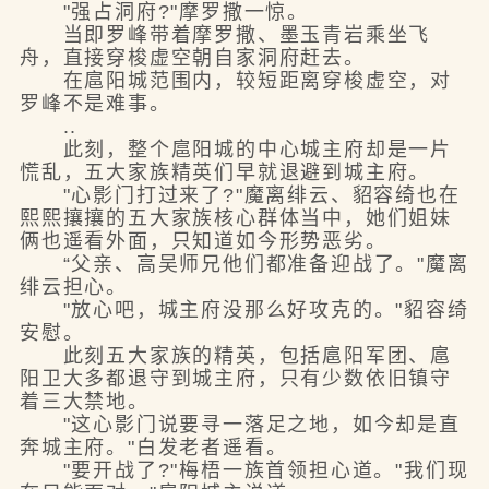
"强占洞府?"摩罗撒一惊。
当即罗峰带着摩罗撒、墨玉青岩乘坐飞
舟，直接穿梭虚空朝自家洞府赶去。
在扈阳城范围内，较短距离穿梭虚空，对
罗峰不是难事。
..
此刻，整个扈阳城的中心城主府却是一片
慌乱，五大家族精英们早就退避到城主府。
"心影门打过来了?"魔离绯云、貂容绮也在
熙熙攘攘的五大家族核心群体当中，她们姐妹
俩也遥看外面，只知道如今形势恶劣。
“父亲、高吴师兄他们都准备迎战了。"魔离
绯云担心。
"放心吧，城主府没那么好攻克的。"貂容绮
安慰。
此刻五大家族的精英，包括扈阳军团、扈
阳卫大多都退守到城主府，只有少数依旧镇守
着三大禁地。
"这心影门说要寻一落足之地，如今却是直
奔城主府。"白发老者遥看。
"要开战了?"梅梧一族首领担心道。"我们现