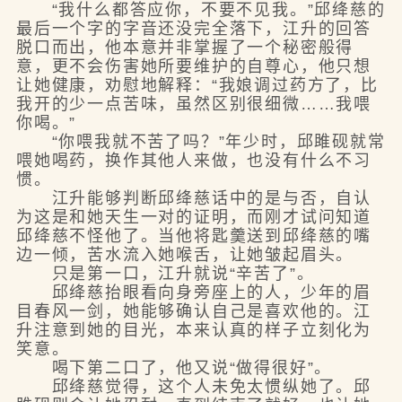
“我什么都答应你，不要不见我。”邱绛慈的
最后一个字的字音还没完全落下，江升的回答
脱口而出，他本意并非掌握了一个秘密般得
意，更不会伤害她所要维护的自尊心，他只想
让她健康，劝慰地解释：“我娘调过药方了，比
我开的少一点苦味，虽然区别很细微……我喂
你喝。”
“你喂我就不苦了吗？”年少时，邱雎砚就常
喂她喝药，换作其他人来做，也没有什么不习
惯。
江升能够判断邱绛慈话中的是与否，自认
为这是和她天生一对的证明，而刚才试问知道
邱绛慈不怪他了。当他将匙羹送到邱绛慈的嘴
边一倾，苦水流入她喉舌，让她皱起眉头。
只是第一口，江升就说“辛苦了”。
邱绛慈抬眼看向身旁座上的人，少年的眉
目春风一剑，她能够确认自己是喜欢他的。江
升注意到她的目光，本来认真的样子立刻化为
笑意。
喝下第二口了，他又说“做得很好”。
邱绛慈觉得，这个人未免太惯纵她了。邱