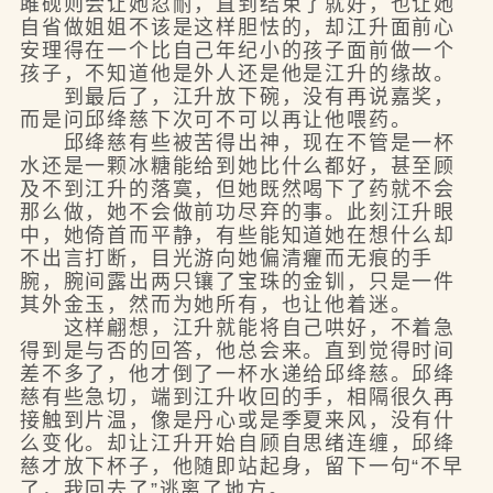
雎砚则会让她忍耐，直到结束了就好，也让她
自省做姐姐不该是这样胆怯的，却江升面前心
安理得在一个比自己年纪小的孩子面前做一个
孩子，不知道他是外人还是他是江升的缘故。
到最后了，江升放下碗，没有再说嘉奖，
而是问邱绛慈下次可不可以再让他喂药。
邱绛慈有些被苦得出神，现在不管是一杯
水还是一颗冰糖能给到她比什么都好，甚至顾
及不到江升的落寞，但她既然喝下了药就不会
那么做，她不会做前功尽弃的事。此刻江升眼
中，她倚首而平静，有些能知道她在想什么却
不出言打断，目光游向她偏清癯而无痕的手
腕，腕间露出两只镶了宝珠的金钏，只是一件
其外金玉，然而为她所有，也让他着迷。
这样翩想，江升就能将自己哄好，不着急
得到是与否的回答，他总会来。直到觉得时间
差不多了，他才倒了一杯水递给邱绛慈。邱绛
慈有些急切，端到江升收回的手，相隔很久再
接触到片温，像是丹心或是季夏来风，没有什
么变化。却让江升开始自顾自思绪连缠，邱绛
慈才放下杯子，他随即站起身，留下一句“不早
了，我回去了”逃离了地方。