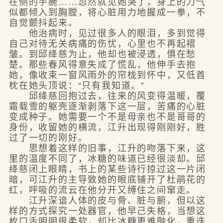
在侧的手腕……忽然就见她哭了，身上的力气
似都倾入到胸膛，将心脏用力地握成一拳，不
自觉颤抖起来。
他治病时，见过很多人的眼泪，多到觉得
自己对待无关病痛的伤忧，心里也不再起褶
皱。到邱绛慈为止，他却也被浸透，惧在愁
楚。那些春风得意失成了慌乱，他伸手去抱
她，像收束一窗风雨外的帘栊到怀中，又低首
枕在她头顶说：“只有我知道。”
邱绛慈回抱过去，往来的风变得温暖，覆
霜载雪的躯壳逐渐剥落下这一层，苦痛的心脏
变成种子。她需要一个不是母亲也不是哥哥的
身份，收留她的横流，江升出现得刚刚好，胜
过了一切的刚好。
思想着这样的旧事，江升的吻落下来，这
里的温度不同了，冰糖的味道已经很淡却。邱
绛慈闭上眼睛，书上的某些诗行掠过这一片闭
暗，可江升的主导致她的眼底铺开了杜鹃花的
红，呼吸的流云在他分开又缚住之间窜走。
江升深谙人体的皮与骨、脏与腑，但以这
样的方式探究一处器官，他早己失格，当想这
枚口舌明明很柔软，却比冰糖更难融化，重迭