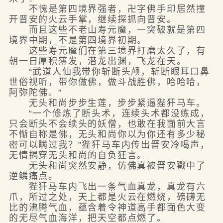
不愧是第四境界强者，卍字佛手印居然撞
开晋安的火云手掌，继续探抓向晋安。
而且这些不老山寿元魔，一突破就是第四
境界中期，不是第四境界初期。
这些寿元魔们在第三境界打磨太久了，有
朝一日厚积薄发，潜龙出渊，飞龙在天。
“武道人仙我带你斩断头颅，斩断眼耳口鼻
世俗视听，带你做佛，做斗战胜佛，哈哈哈，
阿弥陀佛。”
无头和尚步步生莲，步步紧逼狴犴马车。
“一个修炼了断头术，连续头术都没练成，
只会断头不会续头的妖僧，也敢在我面前大言
不惭自称是佛，无头和尚你以为你还有多少秘
密可以瞒过我？”狴犴马车内传出晋安冷喝声，
无情揭穿无头和尚的自负狂言。
无头和尚突然安静，仿佛真被晋安戳中了
逆鳞痛点。
狴犴马车内飞出一条气血真龙，真龙有六
爪，所过之处，天上都是火云在燃烧，磅礴无
比的沸腾气血，蕴含着令神道高手都面色大变
的无尽气血海洋，把天空都点燃了。