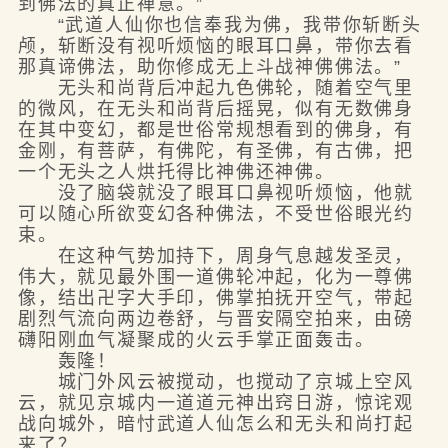
到佛法的真正禅意。”
“武道人仙你也信奉我为佛，我带你斩断头
颅，斩断没有视听烦恼的眼耳口鼻，带你去看
那真谛佛法，助你修成无上斗战神佛佛法。”
无头和尚背后冲起九色佛轮，随着空气里
的微风，在无头和尚背后摇晃，似有无数佛身
在其中变幻，都是世俗常规想看到的佛身，有
金刚，有菩萨，有佛陀，有圣佛，有古佛，把
一个无头之人烘托得比神佛还神佛。
没了脑袋就没了眼耳口鼻视听烦恼，他就
可以随心所欲变幻各种佛法，不受世俗眼光约
束。
在这种气势加持下，周身气息越发圣灵，
伟大，就见最外围一道佛轮冲起，化为一尊佛
像，结出卍字大手印，佛掌拍抚开空气，带起
剧烈气流向两边卷舒，与晋安隔空拍来，由磅
礴阳刚血气凝聚成的火云手掌正面轰击。
轰隆！
城门外风云被搅动，也搅动了京城上空风
云，就见京城内一道道元神出窍日游，惊诧观
战向城外，暗忖武道人仙怎么和无头和尚打起
来了？