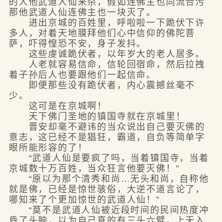
的人他武道人仙来杀，假如连佛主也同流合污
那他武道人仙连佛主也一块灭了。
进出京城的百姓里，呼啦啦一下跪伏下许
多人，对着天地膜拜他们心中信仰的佛陀菩
萨，吓得惶恐不安，身子发抖。
这些虔诚跪伏者，以年岁大的老人居多。
人老就容易信命，信轮回宿命，然后拉拽
着子孙后人也要跟他们一起信命。
即便那些没有跪伏者，内心震撼丝毫不
少。
这可是在京城啊！
天下佛门圣地的镇国寺就在京城里！
晋安却毫不避讳的当众说出自己要灭佛的
意志，这已经不是猖狂，霸道，自负等简单字
眼所能形容的了！
“武道人仙是要疯了吗，当着镇国寺，当着
京城数十万百姓，当众狂言他要灭佛！”
“原以为那个清秀和尚…无头和尚，自称他
就是佛，已经是惊世骇俗，大逆不道言论了，
哪知来了个更加惊世的武道人仙！”
“莫不是武道人仙被近段时间的民间热度冲
昏了头脑，以为自己真的有三头六臂，上天入