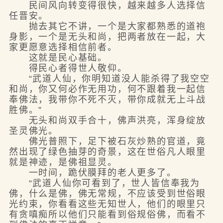
民间风向转变得很快，越来越多人选择信
任晋安。
抛去其它不讲，一个是大家都熟悉的道袍
身影，一个是无头和尚，把两者放在一起，大
家更愿意选择相信前者。
这就是民心基础。
得民心者得世人敬仰。
“武道人仙，你明知道没人能杀得了我空空
和尚，你又何必作无用功，何不跟着我一起信
奉佛法，我带你不死不灭，带你成就无上斗战
胜佛。”
无头和尚双手合十，佛声洪亮，浑身绽放
圣灵佛光。
佛光普照下，足下被石灰炒熟的官道，竟
然出现了绿色抽芽的奇景，这在世俗凡人眼里
就是神迹，是佛祖显灵。
一时间，跪伏膜拜的老人更多了。
“武道人仙你可看到了，世人皆信奉我为
佛，什么是佛，佛无常规，不应该受到世俗眼
光约束，你看看这些无知世人，他们的眼里只
有贪嗔痴所以他们只能看到俗规俗佛，而看不