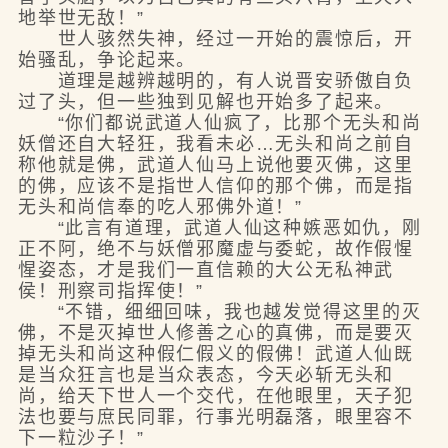
地举世无敌！”
世人骇然失神，经过一开始的震惊后，开
始骚乱，争论起来。
道理是越辨越明的，有人说晋安骄傲自负
过了头，但一些独到见解也开始多了起来。
“你们都说武道人仙疯了，比那个无头和尚
妖僧还自大轻狂，我看未必…无头和尚之前自
称他就是佛，武道人仙马上说他要灭佛，这里
的佛，应该不是指世人信仰的那个佛，而是指
无头和尚信奉的吃人邪佛外道！”
“此言有道理，武道人仙这种嫉恶如仇，刚
正不阿，绝不与妖僧邪魔虚与委蛇，故作假惺
惺姿态，才是我们一直信赖的大公无私神武
侯！刑察司指挥使！”
“不错，细细回味，我也越发觉得这里的灭
佛，不是灭掉世人修善之心的真佛，而是要灭
掉无头和尚这种假仁假义的假佛！武道人仙既
是当众狂言也是当众表态，今天必斩无头和
尚，给天下世人一个交代，在他眼里，天子犯
法也要与庶民同罪，行事光明磊落，眼里容不
下一粒沙子！”