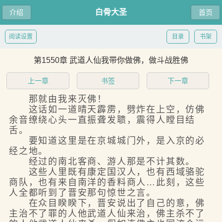
白骨大圣
介绍
首页
阅读设置
目录
书架
第1550章 武道人仙我带你做佛，做斗战胜佛
上一章
书签
下一章
那就由我来灭佛！
这话如一道晴天霹雳，劈炸在上空，仿佛
余音缭绕心头一直振聋发聩，震得人瞠目结
舌。
要知道这里是在京城城门外，是入京的必
经之地。
经过的南北客商、游人那是不计其数。
这些人里既有康定国汉人，也有西域骆驼
商队，也有来自南洋的香料商人…此刻，这些
人全都听到了晋安那句惊世之言。
在众目睽睽下，晋安说出了自己的意，佛
主治不了罪的人他武道人仙来治，佛主杀不了