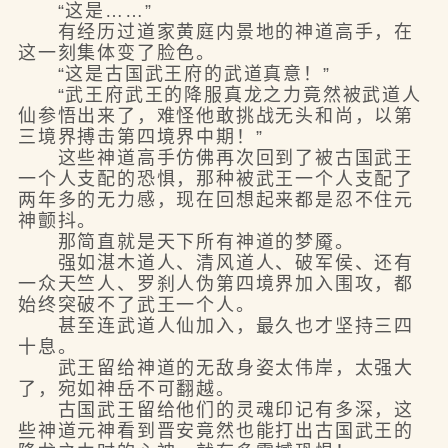
“这是……”
有经历过道家黄庭内景地的神道高手，在
这一刻集体变了脸色。
“这是古国武王府的武道真意！”
“武王府武王的降服真龙之力竟然被武道人
仙参悟出来了，难怪他敢挑战无头和尚，以第
三境界搏击第四境界中期！”
这些神道高手仿佛再次回到了被古国武王
一个人支配的恐惧，那种被武王一个人支配了
两年多的无力感，现在回想起来都是忍不住元
神颤抖。
那简直就是天下所有神道的梦魇。
强如湛木道人、清风道人、破军侯、还有
一众天竺人、罗刹人伪第四境界加入围攻，都
始终突破不了武王一个人。
甚至连武道人仙加入，最久也才坚持三四
十息。
武王留给神道的无敌身姿太伟岸，太强大
了，宛如神岳不可翻越。
古国武王留给他们的灵魂印记有多深，这
些神道元神看到晋安竟然也能打出古国武王的