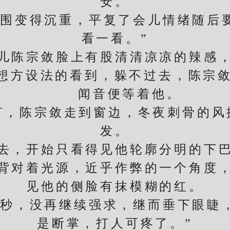
安。
变得沉重，平复了会儿情绪随后要
看一看。”
陈宗敛脸上有股清清凉凉的辣感，
想方设法的看到，躲不过去，陈宗敛
闻音便等着他。
，陈宗敛走到窗边，冬夜刺骨的风
发。
，开始只看得见他轮廓分明的下巴
背对着光源，近乎作弊的一个角度
见他的侧脸有抹模糊的红。
，没再继续强求，继而垂下眼睫，
是断掌，打人可疼了。”