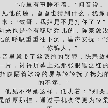
“心里有事睡不着。”闻音说。
他的脸，隐隐也猜到什么，犹豫
来：“敛哥，我姐是不是打你了？”
来也是个有聪明劲儿的，陈宗敛没
呼吸重重往下沉，温声安抚：“
“你骗人。”
里就带了丝隐约的哭腔，陈宗敛
一片，衬得屏幕上她那张眼眶泛红
腹隔着冰冷的屏幕轻轻抚了抚她的
的不疼。”
见不得她这样，低哄着：“别哭
醇厚那挂，通过手机变得更为轻柔