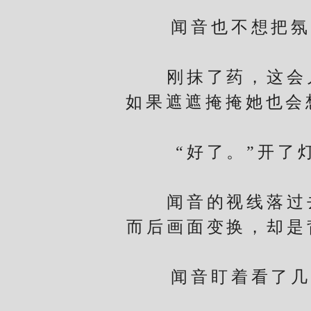
闻音也不想把氛围
刚抹了药，这会儿
如果遮遮掩掩她也会
“好了。”开了灯
闻音的视线落过去
而后画面变换，却是
闻音盯着看了几秒