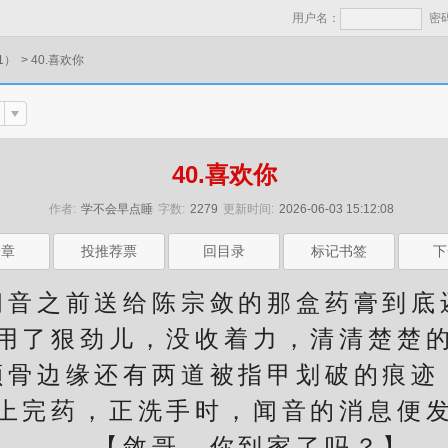
用户名：
密
1）
>
40.喜欢你
40.喜欢你
作者:
学不会早点睡
字数:
2279
更新时间:
2026-06-03 15:12:08
一章
投推荐票
回目录
标记书签
下
之前送给陈宗敛的那盒药膏到底
了狠劲儿，没收着力，清清楚楚的
颔骨边缘还有两道被指甲划破的痕迹
完药，正洗手时，闻音的消息便发
【敛哥，你到家了吗？】