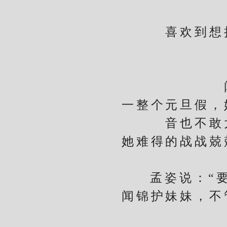
喜欢到想把
闻音
一整个元旦假，她
音也不敢
她难得的战战兢兢
孟姿说：“要换
闻锦护妹妹，不管