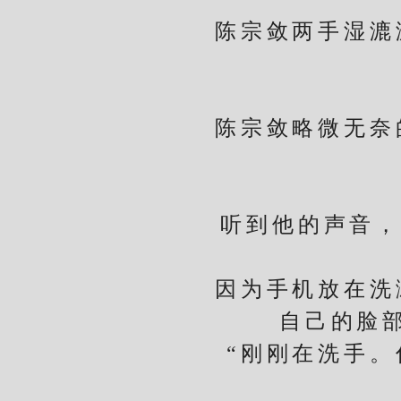
陈宗敛两手湿漉漉
陈宗敛略微无奈的
听到他的声音，闻
因为手机放在洗漱
自己的脸
“刚刚在洗手。你