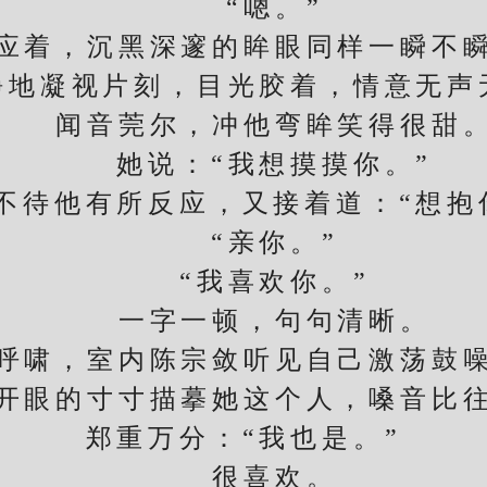
“嗯。”
着，沉黑深邃的眸眼同样一瞬不瞬
凝视片刻，目光胶着，情意无声
闻音莞尔，冲他弯眸笑得很甜
她说：“我想摸摸你。”
他有所反应，又接着道：“想抱
“亲你。”
“我喜欢你。”
一字一顿，句句清晰。
啸，室内陈宗敛听见自己激荡鼓噪
眼的寸寸描摹她这个人，嗓音比往
郑重万分：“我也是。”
很喜欢。