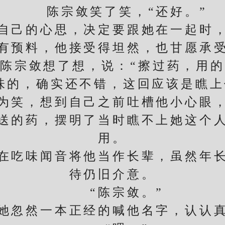
陈宗敛笑了笑，“还好。”
己的心思，决定要跟她在一起时，
有预料，他接受得坦然，也甘愿承
宗敛想了想，说：“擦过药，用的
味的，确实还不错，这回应该是瞧上
笑，想到自己之前吐槽他小心眼，
送的药，摆明了当时瞧不上她这个
用。
吃味闻音将他当作长辈，虽然年长
待仍旧介意。
“陈宗敛。”
忽然一本正经的喊他名字，认认真