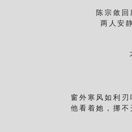
陈宗敛回应
两人安静地
不待
窗外寒风如利刃呼
他看着她，挪不开