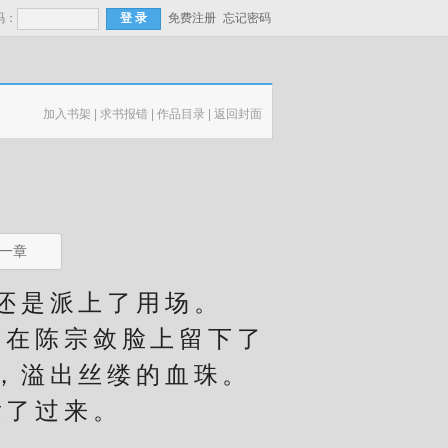
码：
免费注册
忘记密码
加入书架
|
求书报错
|
作品目录
|
返回封面
一章
还是派上了用场。
在陈宗敛脸上留下了
，溢出丝缕的血珠。
了过来。