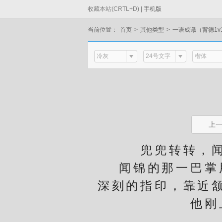
收藏本站(CRTL+D) |
手机版
当前位置：
首页
>
其他类型
>
一语成谶（背德1v
冷灰
24号文字
楷体
上
兜兜转转，闻音
闻锦的那一巴掌用
深刻的指印，靠近
他刚上