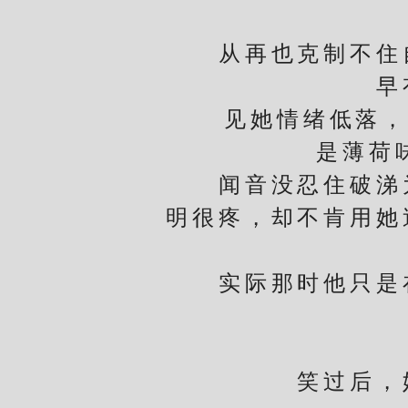
从再也克制不住自
早
见她情绪低落，陈
是薄荷
闻音没忍住破涕为
明很疼，却不肯用她
实际那时他只是在
笑过后，她