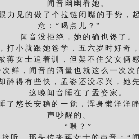
闻音幽幽看她。
眼力见的做了个拉链闭嘴的手势，起
意：“喝点儿？”
闻音没拒绝，她的确也馋了。
打小就跟她爸学，五六岁时好奇，
被蒋女士追着训，但架不住父女俩
少次鲜，闻音的酒量也就这么一次次
醉得有些快，孟姿还没尽兴，她先
这晚闻音睡在了孟姿家。
了悠长安稳的一觉，浑身懒洋洋睁
声吵醒的。
“喂？”
听，那头传来蒋女士的声音：“闻