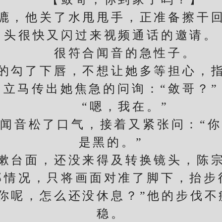
，他关了水甩甩手，正准备擦干回
头很快又闪过来视频通话的邀请。
很符合闻音的急性子。
勾了下唇，不想让她多等担心，指
立马传出她焦急的问询：“敛哥？”
“嗯，我在。”
音松了口气，接着又紧张问：“你
是黑的。”
台面，还没来得及转换镜头，陈宗
部情况，只将画面对准了脚下，抬步
呢，怎么还没休息？”他的步伐不
稳。