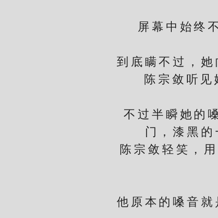
屏幕中始终不见
到底瞒不过，她向
陈宗敛听见她的
不过半瞬她的嗓音
门，漆黑的
陈宗敛轻笑，用指
他
他原本的嗓音就是