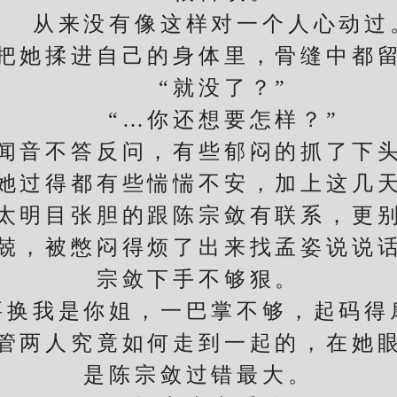
从来没有像这样对一个人心动过
她揉进自己的身体里，骨缝中都留
“就没了？”
“…你还想要怎样？”
不答反问，有些郁闷的抓了下头
过得都有些惴惴不安，加上这几天
太明目张胆的跟陈宗敛有联系，更
，被憋闷得烦了出来找孟姿说说话
宗敛下手不够狠。
我是你姐，一巴掌不够，起码得
两人究竟如何走到一起的，在她眼
是陈宗敛过错最大。