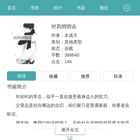
首页
书库
排行
书架
最近
对风悄悄说
作者：木成天
类别：其他类型
状态：连载
字数：388640
点击：
146
阅读
收藏
推荐
目录
书籍简介
年轻时的莘念，似乎一直在接受着身边人的软刀。
父母总是挂在嘴边的念叨，咱们家只是普通家庭，你要老实
听话。
朋友的，像我们的这样的人，不给社会添烦恼就是最大的贡
展开全文
献。