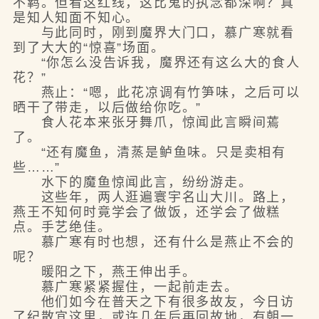
不羁。但看这红线，这比鬼的执念都深啊？真
是知人知面不知心。
与此同时，刚到魔界大门口，慕广寒就看
到了大大的“惊喜”场面。
“你怎么没告诉我，魔界还有这么大的食人
花？”
燕止：“嗯，此花凉调有竹笋味，之后可以
晒干了带走，以后做给你吃。”
食人花本来张牙舞爪，惊闻此言瞬间蔫
了。
“还有魔鱼，清蒸是鲈鱼味。只是卖相有
些……”
水下的魔鱼惊闻此言，纷纷游走。
这些年，两人逛遍寰宇名山大川。路上，
燕王不知何时竟学会了做饭，还学会了做糕
点。手艺绝佳。
慕广寒有时也想，还有什么是燕止不会的
呢？
暖阳之下，燕王伸出手。
慕广寒紧紧握住，一起前走去。
他们如今在普天之下有很多故友，今日访
了纪散宜这里，或许几年后再回故地，有朝一