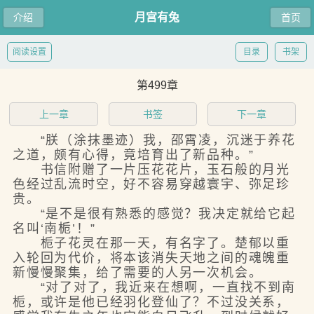
月宫有兔
介绍
首页
阅读设置
目录
书架
第499章
上一章
书签
下一章
“朕（涂抹墨迹）我，邵霄凌，沉迷于养花
之道，颇有心得，竟培育出了新品种。”
书信附赠了一片压花花片，玉石般的月光
色经过乱流时空，好不容易穿越寰宇、弥足珍
贵。
“是不是很有熟悉的感觉？我决定就给它起
名叫‘南栀’！”
栀子花灵在那一天，有名字了。楚郁以重
入轮回为代价，将本该消失天地之间的魂魄重
新慢慢聚集，给了需要的人另一次机会。
“对了对了，我近来在想啊，一直找不到南
栀，或许是他已经羽化登仙了？不过没关系，