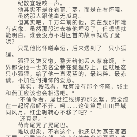
纪散宜轻咳一声。
他其实不是在看慕广寒，而是在看怀曦。
虽然那人跟他毫无瓜葛。
但其实吧，千万年前的他，实在跟那怀曦
有点像。虽然那段过去被他埋没了，但想想就
能明白，谁会没点不堪回首的故事就成了魔
呢？
只是他比怀曦幸运，后来遇到了一只小狐
狸。
狐狸又馋又懒，整天给他丢人惹麻烦，上
界都说他一世英名全栽在狐狸身上。但就是这
只小狐狸，给了他一直渴望的，最纯粹、最赤
诚，不加任何掩饰的爱意。
“其实，按我看，就算没有那个怀曦，城主
和燕王应该也会相遇吧。”
“不信你看，屡世红线绑的那么紧，完全缠
在一起解都解不开。呵……这倒算是山川异域
同风月，红尘辗转心不移了吧？”
“还真是。”
荀青尾晃了晃尾巴。
难以想象，不看这个，他还以为燕王潇洒