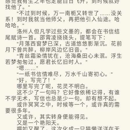
感觉我有生之年也定能白日飞升，到时候就好
找他了。”
“不过到时候，万一南栀又转世了……没关
系！到时我就当他师父，再把他引入仙途。哈
哈哈。”
洛州人但凡学过些文墨的，都会在书信结
尾赋诗一首。邵霄凌挠挠头，提笔写下：
“月落西窗梦已深，古道悠悠影渐沉。花前
月下曾共醉，柳岸风边忆旧音。”
“青丝霜染情犹在，沧海桑田心未泯。浮生
若梦匆匆过，愿君长忆旧时人。”
“嗯……”
“一纸书信情难尽，万水千山寄初心。”
“好，写完了！”
哪里写完了呢，花灵不明白。
这不少了一句吗？它好像依稀记得，有谁
不学无术，写信也总是少一句。却有想不起。
或许冥冥之中，时候等一个，或许真的需
要很多年。
又或许，其实转身便能得见。
又是一个艳阳天。
嘤如又醒了，这次化成一只猫懒洋洋在天