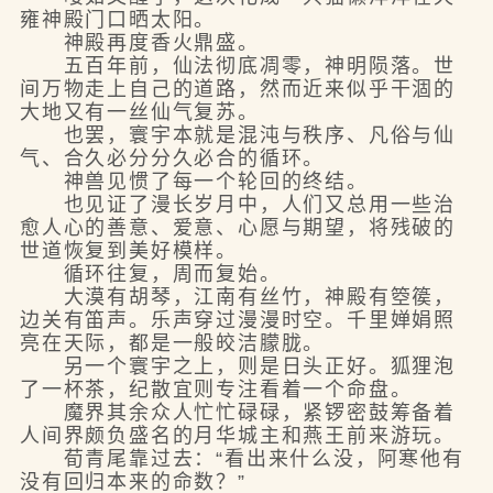
雍神殿门口晒太阳。
神殿再度香火鼎盛。
五百年前，仙法彻底凋零，神明陨落。世
间万物走上自己的道路，然而近来似乎干涸的
大地又有一丝仙气复苏。
也罢，寰宇本就是混沌与秩序、凡俗与仙
气、合久必分分久必合的循环。
神兽见惯了每一个轮回的终结。
也见证了漫长岁月中，人们又总用一些治
愈人心的善意、爱意、心愿与期望，将残破的
世道恢复到美好模样。
循环往复，周而复始。
大漠有胡琴，江南有丝竹，神殿有箜篌，
边关有笛声。乐声穿过漫漫时空。千里婵娟照
亮在天际，都是一般皎洁朦胧。
另一个寰宇之上，则是日头正好。狐狸泡
了一杯茶，纪散宜则专注看着一个命盘。
魔界其余众人忙忙碌碌，紧锣密鼓筹备着
人间界颇负盛名的月华城主和燕王前来游玩。
荀青尾靠过去：“看出来什么没，阿寒他有
没有回归本来的命数？”