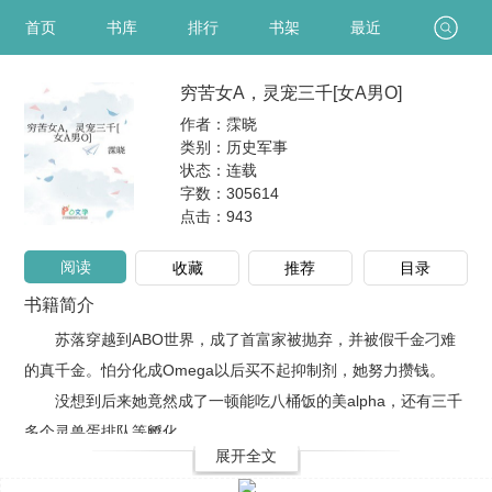
首页
书库
排行
书架
最近
穷苦女A，灵宠三千[女A男O]
作者：霂晓
类别：历史军事
状态：连载
字数：305614
点击：
943
阅读
收藏
推荐
目录
书籍简介
苏落穿越到ABO世界，成了首富家被抛弃，并被假千金刁难
的真千金。怕分化成Omega以后买不起抑制剂，她努力攒钱。
没想到后来她竟然成了一顿能吃八桶饭的美alpha，还有三千
多个灵兽蛋排队等孵化。
展开全文
更花..