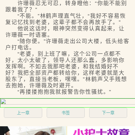
许珊薇忍无可忍，转身瞪他：“你能不能别
跟着我了？”
“不能。”林鹤声理直气壮，“我好不容易恢
复记忆找到老婆，这辈子都不会再放手了。”
他说这话时，眼神突然变得认真起来，让
许珊薇一时语塞。
“随你便。”许珊薇走出公司大楼，低头给客
户打电话。
“老婆，别上班了嘛，这个公司一点都不
好，太小太破了，领导人还那么蠢，多影响你
发挥啊。不如去我那吧老婆，和我结婚好不
好？我把全部资产都转给你，这样老婆就是大
股东了，直接当老板，嘿嘿。”林鹤声又手贱想
去抱她，许珊薇及时避开。
“再搂搂抱抱我就报警告你性骚扰。”
上一章
书签
下一章