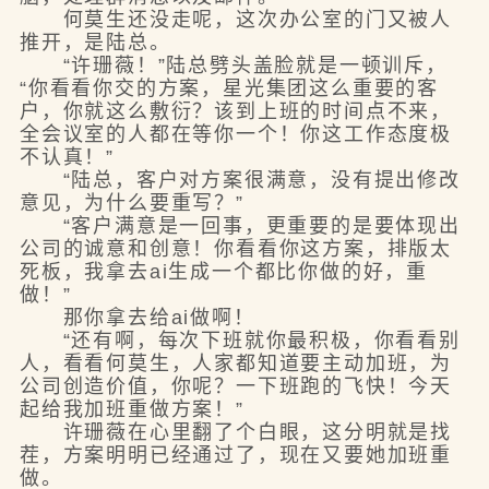
何莫生还没走呢，这次办公室的门又被人
推开，是陆总。
“许珊薇！”陆总劈头盖脸就是一顿训斥，
“你看看你交的方案，星光集团这么重要的客
户，你就这么敷衍？该到上班的时间点不来，
全会议室的人都在等你一个！你这工作态度极
不认真！”
“陆总，客户对方案很满意，没有提出修改
意见，为什么要重写？”
“客户满意是一回事，更重要的是要体现出
公司的诚意和创意！你看看你这方案，排版太
死板，我拿去ai生成一个都比你做的好，重
做！”
那你拿去给ai做啊！
“还有啊，每次下班就你最积极，你看看别
人，看看何莫生，人家都知道要主动加班，为
公司创造价值，你呢？一下班跑的飞快！今天
起给我加班重做方案！”
许珊薇在心里翻了个白眼，这分明就是找
茬，方案明明已经通过了，现在又要她加班重
做。