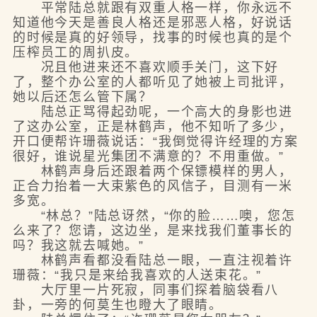
平常陆总就跟有双重人格一样，你永远不
知道他今天是善良人格还是邪恶人格，好说话
的时候是真的好领导，找事的时候也真的是个
压榨员工的周扒皮。
况且他进来还不喜欢顺手关门，这下好
了，整个办公室的人都听见了她被上司批评，
她以后还怎么管下属？
陆总正骂得起劲呢，一个高大的身影也进
了这办公室，正是林鹤声，他不知听了多少，
开口便帮许珊薇说话：“我倒觉得许经理的方案
很好，谁说星光集团不满意的？不用重做。”
林鹤声身后还跟着两个保镖模样的男人，
正合力抬着一大束紫色的风信子，目测有一米
多宽。
“林总？”陆总讶然，“你的脸……噢，您怎
么来了？您请，这边坐，是来找我们董事长的
吗？我这就去喊她。”
林鹤声看都没看陆总一眼，一直注视着许
珊薇：“我只是来给我喜欢的人送束花。”
大厅里一片死寂，同事们探着脑袋看八
卦，一旁的何莫生也瞪大了眼睛。