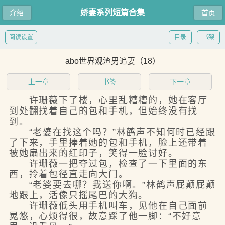
娇妻系列短篇合集
介绍
首页
阅读设置
目录
书架
abo世界观渣男追妻（18）
上一章
书签
下一章
许珊薇下了楼，心里乱糟糟的，她在客厅
到处翻找着自己的包和手机，但始终没有找
到。
“老婆在找这个吗？”林鹤声不知何时已经跟
了下来，手里捧着她的包和手机，脸上还带着
被她扇出来的红印子，笑得一脸讨好。
许珊薇一把夺过包，检查了一下里面的东
西，拎着包径直走向大门。
“老婆要去哪？我送你啊。”林鹤声屁颠屁颠
地跟上，活像只摇尾巴的大狗。
许珊薇低头用手机叫车，见他在自己面前
晃悠，心烦得很，故意踩了他一脚：“不好意