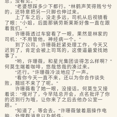
思，没看见。”
“老婆想踩多少下都行。”林鹤声笑得贱兮兮
的，还特意把另一只脚也伸过来。
上了车之后，没走多远，司机从后视镜看
了眼：“小姐，后面那辆劳斯莱斯好像一直在跟
着我们。”
许珊薇透过车窗看了一眼，果然是林家的
司机：“不用管他，神经病一个。”
到了公司，许珊薇赶紧处理工作，今天又
迟到了，肯定会被上司骂的，这傻逼最爱找她
事了。
“哟，许珊薇，和星光集团谈得怎么样啊？”
何莫生端着咖啡，悠哉悠哉的凑过来。
“还行。”许珊薇冷淡地应了一声。
“看你今天一直不来，还以为你合作谈失
败，翘班不来了了呢。”
许珊薇看了她一眼，没接话。何莫生又接
着说：“哦对了，今早陆总开会，点名批评了你
的迟到行为哦，让你来了之后去他办公室一
趟。”
“知道了，等会去。”许珊薇皱着眉操作电
脑，处理群消息以及邮件。