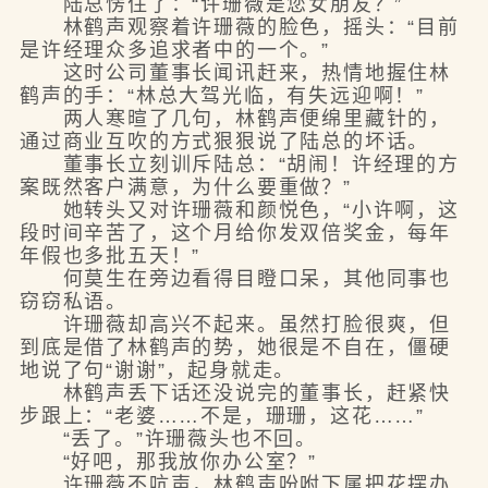
陆总愣住了：“许珊薇是您女朋友？”
林鹤声观察着许珊薇的脸色，摇头：“目前
是许经理众多追求者中的一个。”
这时公司董事长闻讯赶来，热情地握住林
鹤声的手：“林总大驾光临，有失远迎啊！”
两人寒暄了几句，林鹤声便绵里藏针的，
通过商业互吹的方式狠狠说了陆总的坏话。
董事长立刻训斥陆总：“胡闹！许经理的方
案既然客户满意，为什么要重做？”
她转头又对许珊薇和颜悦色，“小许啊，这
段时间辛苦了，这个月给你发双倍奖金，每年
年假也多批五天！”
何莫生在旁边看得目瞪口呆，其他同事也
窃窃私语。
许珊薇却高兴不起来。虽然打脸很爽，但
到底是借了林鹤声的势，她很是不自在，僵硬
地说了句“谢谢”，起身就走。
林鹤声丢下话还没说完的董事长，赶紧快
步跟上：“老婆……不是，珊珊，这花……”
“丢了。”许珊薇头也不回。
“好吧，那我放你办公室？”
许珊薇不吭声，林鹤声吩咐下属把花摆办