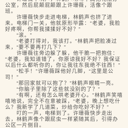
公室，然后屁颠屁颠跟上许珊薇，活像个跟
班。
许珊薇快步走进电梯，林鹤声也挤了进
来。电梯门一关，他就原形毕露：“老婆，我脸
好疼啊，你帮我揉揉好不好？”
“滚。”
“老婆打得对，我该打。”林鹤声把脸凑过
来，“要不要再打几下？”
许珊薇往旁边躲了躲，他干脆一把抱住：
“老婆，我知道错了，你原谅我好不好？我保证
以后什么都听你的，你让我往东我绝不往西！”
“松手！”许珊薇踩他好几脚，“这里是公
司！”
“那回家就可以抱了？”林鹤声眼睛一亮。
“你脑子里除了这些就没别的了？”
“有啊，还有怎么哄老婆开心。”林鹤声笑嘻
嘻地说，完全不在意被踩，“老婆，晚上想吃什
么？我新学了几道菜，炒给你吃好不好？”
叮的一声，电梯到了。许珊薇快步走出
去，林鹤声像个跟屁虫一样紧随其后，引得办
公区一片侧目。