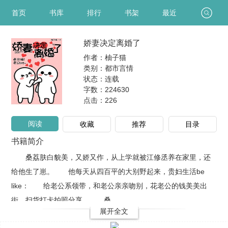
首页
书库
排行
书架
最近
娇妻决定离婚了
作者：柚子猫
类别：都市言情
状态：连载
字数：224630
点击：
226
阅读
收藏
推荐
目录
书籍简介
桑荔肤白貌美，又娇又作，从上学就被江修丞养在家里，还
给他生了崽。 他每天从四百平的大别野起来，贵妇生活be
like： 给老公系领带，和老公亲亲吻别，花老公的钱美美出
街，扫货打卡拍照分享。 桑..
展开全文