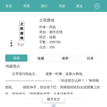
首页
书库
排行
书架
最近
之死靡他
作者：阿焱
类别：都市言情
状态：连载
字数：299705
点击：
105
阅读
收藏
推荐
目录
书籍简介
古早现代狗血文。 虐妻一时爽，追妻火葬场。
—————————————— -“你还想怎么样？！”林彻夜
怒吼。 -隋照伸手，捏住他下巴，用拇指轻轻刮去他唇瓣上的
血，嚣张地说：“我想要的东西，从来没有得不..
展开全文