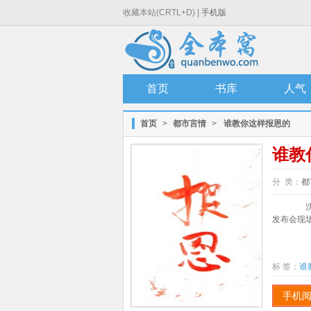
收藏本站(CRTL+D) |
手机版
首页
书库
人气
首页
>
都市言情
>
谁教你这样报恩的
谁教
分 类：
都
沈之
发布会现场
标 签：
谁
手机