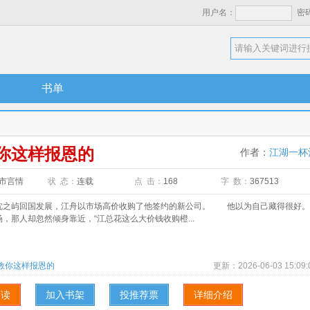
用户名：
密
书单
你这样报恩的
作者：
江湖一杯
市言情
状 态：
连载
点 击：
168
字 数：
367513
屿回国发展，江舟以市场高价收购了他签约的新公司。 他以为自己藏得很好。
，那人却忽然倾身靠近，“江总花这么大价钱收购橙...
教你这样报恩的
更新：
2026-06-03 15:09:
阅读
加入书架
投推荐票
详细介绍