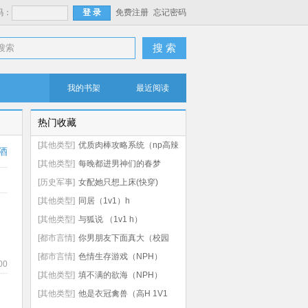
码：
免费注册
忘记密码
搜 索
我的书架
最近阅读
热门收藏
[其他类型]
优质肉棒攻略系统（np高辣
酒
文）
[其他类型]
每晚都进男神们的春梦
（NPH）
[历史军事]
女配她只想上床(快穿)
[其他类型]
同居（1v1）h
[其他类型]
与狐说 （1v1 h）
[都市言情]
你男朋友下面真大（校园
np 高h）
[都市言情]
色情生存游戏（NPH）
00
[其他类型]
填不满的欲海（NPH）
[其他类型]
他是衣冠禽兽（高H 1V1