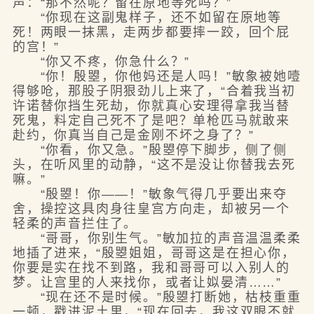
声：“那不然呢？留在原地等死吗？”
“你现在这副鬼样子，还不如留在原地等
死！两眼一抹黑，走两步都要摔一跤，回个屁
的宫！”
“你又不疼，你急什么？”
“你！殷曌，你他妈还是人吗！”敏象被她噎
得够呛，那股子阴狠劲儿上来了，“合着我当初
许诺替你挡生死劫，你就真心安理得拿我当替
死鬼，料定自己死不了是吧？单枪匹马就敢来
赴约，你真当自己是金刚不坏之身了？”
“你看，你又急。”殷曌停下脚步，侧了侧
头，在听风里的动静，“这不是没让你替我去死
嘛。”
“殷曌！你——！”敏象气得几乎要出来夺
舍，操控这具肉身往皇宫方向走，却被另一个
轻柔的声音拦住了。
“哥哥，你别生气。”敏加拉的声音温温柔柔
地插了进来，“殷曌姐姐，哥哥这是在担心你，
你要是实在找不到路，我和哥哥可以入别人的
梦。让宫里的人来找你，或者让姒晏清……”
“现在还不是时候。”殷曌打断她，枯枝重重
一顿，戳进泥土里，“现在回去，我这双眼不就