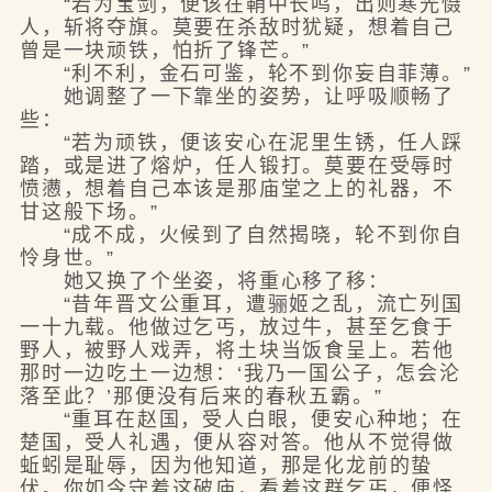
“若为宝剑，便该在鞘中长鸣，出则寒光慑
人，斩将夺旗。莫要在杀敌时犹疑，想着自己
曾是一块顽铁，怕折了锋芒。”
“利不利，金石可鉴，轮不到你妄自菲薄。”
她调整了一下靠坐的姿势，让呼吸顺畅了
些：
“若为顽铁，便该安心在泥里生锈，任人踩
踏，或是进了熔炉，任人锻打。莫要在受辱时
愤懑，想着自己本该是那庙堂之上的礼器，不
甘这般下场。”
“成不成，火候到了自然揭晓，轮不到你自
怜身世。”
她又换了个坐姿，将重心移了移：
“昔年晋文公重耳，遭骊姬之乱，流亡列国
一十九载。他做过乞丐，放过牛，甚至乞食于
野人，被野人戏弄，将土块当饭食呈上。若他
那时一边吃土一边想：‘我乃一国公子，怎会沦
落至此？’那便没有后来的春秋五霸。”
“重耳在赵国，受人白眼，便安心种地；在
楚国，受人礼遇，便从容对答。他从不觉得做
蚯蚓是耻辱，因为他知道，那是化龙前的蛰
伏。你如今守着这破庙，看着这群乞丐，便怪