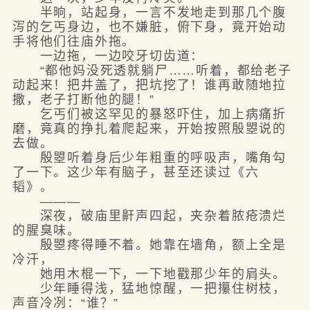
半晌，站起身，一言不发地走到那几个腹
泻的乞丐身边，也不嫌脏，俯下身，竟开始动
手将他们往庙外拖。
一边拖，一边咬牙切齿道：
“都他妈没死透就躺尸……听着，都给老子
动起来！把井盖了，把坑挖了！谁再敢随地拉
撒，老子打断他的腿！”
乞丐们被这罕见的暴怒吓住，加上病痛折
磨，竟真的挣扎着爬起来，开始按照殷曌说的
去做。
殷曌听着身后少年粗重的呼吸声，嘴角勾
了一下。这少年有脑子，甚至还读过《六
韬》。
———
深夜，破庙里鼾声四起，夹杂着脓疮溃烂
的腥臭味。
殷曌疼得睡不着。她靠在墙角，额上全是
冷汗，
她用木棍一下，一下地戳那少年的肩头。
少年睡得浅，猛地惊醒，一把攥住树枝，
声音冷冽：“谁？”