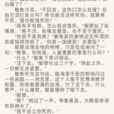
白瞎了？”
敏象冷笑，“不回宫，这伤口怎么处理？任
由它溃烂发炎吗？疼也能活活疼死你，就算疼
不死，饿也能饿死你！”
“我有手有脚，怎么就会饿死。”殷曌扯了扯
嘴角，“再不济，张嘴去要饭，也不至于饿死。”
“你是不是有病？”敏象真的被她这无所谓的
态度搞得快疯了，“你是一国储君！去要饭？”
殷曌没理会他的咆哮，只是低低地问了一
句：“敏象，你知道，人最重要的事是什么吗？”
“什么？”敏象下意识接话。
“活下去。”殷曌吐出三个字，“除此之外，
一切都无关紧要。”
敏象听完这句话，脑海里不受控制地闪过
一些画面——地宫里，这个人毫不犹豫地撕开
蛇腹，吮吸着腥臭的血液，为了活下去，什么
尊严、什么痛楚，都能嚼碎了咽下去。
“殷曌。”
“嗯？”她应了一声，带着鼻音，大概是疼得
有些麻木了。
“我不会让你死的。”