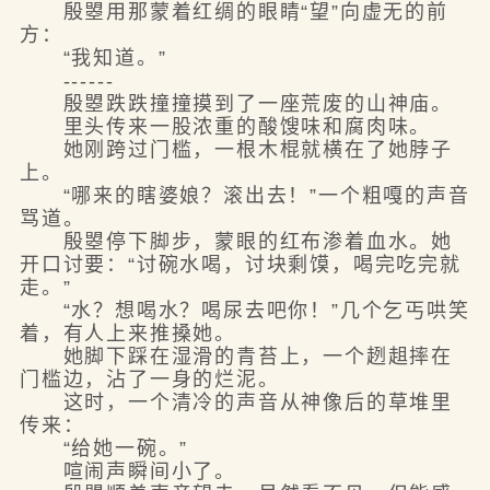
殷曌用那蒙着红绸的眼睛“望”向虚无的前
方：
“我知道。”
------
殷曌跌跌撞撞摸到了一座荒废的山神庙。
里头传来一股浓重的酸馊味和腐肉味。
她刚跨过门槛，一根木棍就横在了她脖子
上。
“哪来的瞎婆娘？滚出去！”一个粗嘎的声音
骂道。
殷曌停下脚步，蒙眼的红布渗着血水。她
开口讨要：“讨碗水喝，讨块剩馍，喝完吃完就
走。”
“水？想喝水？喝尿去吧你！”几个乞丐哄笑
着，有人上来推搡她。
她脚下踩在湿滑的青苔上，一个趔趄摔在
门槛边，沾了一身的烂泥。
这时，一个清冷的声音从神像后的草堆里
传来：
“给她一碗。”
喧闹声瞬间小了。