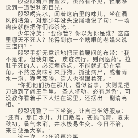
殷曌顺着声音望去，虽然看不见，但能感
觉到一道锐利的目光。
殷曌喝完水，闻着这庙里的味儿，坐在漏
风的墙角，对那少年没头没尾地说了句：“一场
痢疾就能把你们都杀光。”
少年冷笑：“要你管？你以为你是谁？这庙
里哪天不死人？轮得到你一个瞎眼的老媪来说
三道四？”
殷曌手指无意识地把玩着腰间的布带：“我
不是谁。但我知道，‘疾疫流行，则问医药’。拉
肚子死的人，必须埋远点，不能就近扔在墙
角。不然这臭味引来野狗，撕扯病尸，或者雨
水一泡，秽气蒸腾，活人也得跟着死。”
“你把他们扔在那儿，看似省事，实则是把
刀递到了阎王手里。‘圣人将动，必有愚色’，可
没教你看着手下人烂在泥里，还摆出一副清高
相。”
殷曌调整了一下坐姿，让自己坐舒服点：
“还有，那口水井。井口敞着，苍蝇飞舞，夏末
秋初，暑气未消，井水极易生变。今日不治，
来日便是大祸。”
这一次，少年没再冷笑。