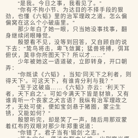
“是我。今日之事，我看见了。”
“你有不拘小节、为达目的不择手段的狠
劲，也懂《六韬》里的治军理政之道。怎么偏
偏窝在这么个小破庙里。”
那少年白了她一眼，只当她没事找事，翻
身继续闭眼睡觉。
殷曌看不见，没等到回答，又自顾自的说
下去：“鸷鸟将击，卑飞敛翼；猛兽将搏，弭耳
俯伏，莫非你所图天下？所以才……”
少年被她这一语道破，立即转身，开口朝
弄：
“你既读《六韬》，当知‘同天下之利者，则
得天下’。可这天下，有谁肯分利与我？”
“至于这破庙……《六韬》亦云：‘利天下
者，天下启之’。可如今满天下皆是豺狼，又有
谁肯听一个丧家之犬言语？我纵有治军理政之
才，无处可使，便如宝剑悬于猪圈，蒙尘生
锈，又能如何？”
殷曌听完，却是笑了一声，随后用那双蒙
着红布的双眼对那少年郑重说道：
“你错了。君子当有‘锻剑’之志。”