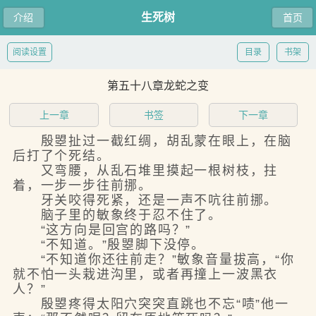
生死树
介绍
首页
阅读设置
目录
书架
第五十八章龙蛇之变
上一章
书签
下一章
殷曌扯过一截红绸，胡乱蒙在眼上，在脑
后打了个死结。
又弯腰，从乱石堆里摸起一根树枝，拄
着，一步一步往前挪。
牙关咬得死紧，还是一声不吭往前挪。
脑子里的敏象终于忍不住了。
“这方向是回宫的路吗？”
“不知道。”殷曌脚下没停。
“不知道你还往前走？”敏象音量拔高，“你
就不怕一头栽进沟里，或者再撞上一波黑衣
人？”
殷曌疼得太阳穴突突直跳也不忘“啧”他一