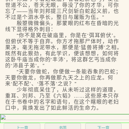
世道不公，苍天无眼，辱没了你的才华，可你
忘了——当年刘邦提三尺剑斩白蛇起义前，也
不过是个泗水亭长，整日与屠贩为伍。”
殷曌微微偏头，那蒙眼的红布在昏暗的光
线下显得格外刺目：
“你不是窝在破庙里，你是在‘弭耳俯伏’。
但俯伏不等于自弃。你方才拖那尸体时，动作
果决，毫无拖泥带水，那便是‘猛兽将搏’之相。
既然有此狠劲，有此学识，便该想想，如何将
这卧牛庙当成你的‘丰沛’，将这群乞丐当成你
的‘沛县子弟’。”
“天要你做蛇，你便做一条能吞象的巴蛇；
天要你做龙，你再做那九天之上的应龙。何
来‘配不配’、‘落不落’之说？”
少年彻底呆住了，从未听过这样的道理，
重耳、刘邦、乃至《六韬》……这些原本只存
在于书卷中的名字和语句，在这个瞎眼的老妇
口中，竟焕发出了如此鲜活的生命力。
上一章
书签
下一章