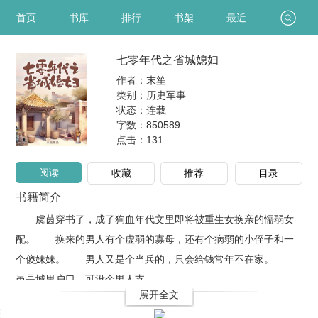
首页
书库
排行
书架
最近
七零年代之省城媳妇
作者：末笙
类别：历史军事
状态：连载
字数：850589
点击：
131
阅读
收藏
推荐
目录
书籍简介
虞茵穿书了，成了狗血年代文里即将被重生女换亲的懦弱女
配。 换来的男人有个虚弱的寡母，还有个病弱的小侄子和一
个傻妹妹。 男人又是个当兵的，只会给钱常年不在家。
虽是城里户口，可没个男人支..
展开全文