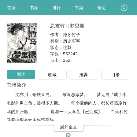
首页
书库
排行
书架
最近
总被竹马梦里撅
作者：獠牙竹子
类别：历史军事
状态：连载
字数：552242
点击：
262
阅读
收藏
推荐
目录
书籍简介
沈亦川，钢铁直男。 最近总做梦。 梦见自己成了小
电影的男主角，被很多人撅。 每个撅他的人，都长着高冷竹
马的那张脸。 . 世界一：大学生【已完成】 白天和竹
马看电影夸女主好漂亮好..
展开全文