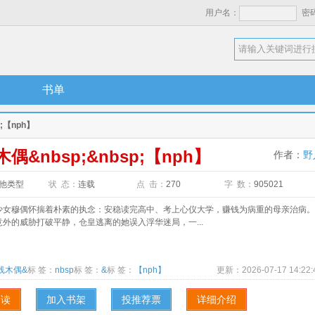
用户名：
密
书单
;【nph】
偶&nbsp;&nbsp;【nph】
作者：
野
他类型
状 态：
连载
点 击：
270
字 数：
905021
穆偶怀揣着朴素的执念：安稳读完高中、考上心仪大学，赚钱为病重的母亲治病。
外的威胁打破平静，仓皇逃离的她误入浮华迷局，一...
线木偶&
标 签：
nbsp
标 签：
&
标 签：
【nph】
更新：
2026-07-17 14:22:
阅读
加入书架
投推荐票
详细介绍