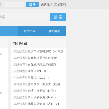
码：
免费注册
忘记密码
搜 索
我的书架
最近阅读
热门收藏
[其他类型]
优质肉棒攻略系统（np高辣
人
文）
[其他类型]
每晚都进男神们的春梦
（NPH）
[历史军事]
女配她只想上床(快穿)
[其他类型]
同居（1v1）h
[其他类型]
与狐说 （1v1 h）
[都市言情]
你男朋友下面真大（校园
np 高h）
[都市言情]
色情生存游戏（NPH）
41
[其他类型]
填不满的欲海（NPH）
[其他类型]
他是衣冠禽兽（高H 1V1