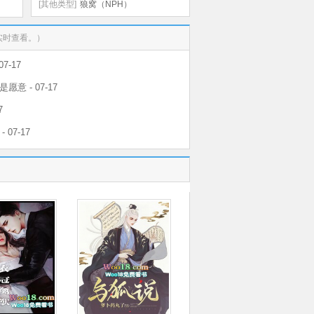
SC）
[其他类型]
狼窝（NPH）
实时查看。）
7-17
愿意 - 07-17
7
 07-17