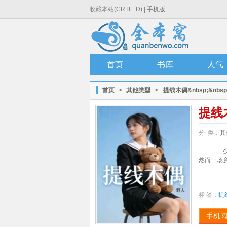
收藏本站(CRTL+D) |
手机版
首页
书库
人气
首页
>
其他类型
>
提线木偶&nbsp;&nbsp
提线木
分 类：
其
少女
然而一场意
标 签：
提
手机