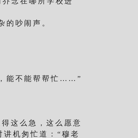
乔念在哪所学校进
杂的吵闹声。
。
能不能帮帮忙……”
得这么急，这么愿意
对讲机匆忙道：“穆老