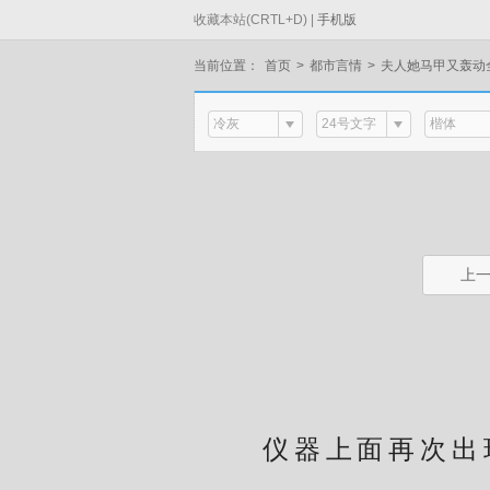
收藏本站(CRTL+D) |
手机版
当前位置：
首页
>
都市言情
>
夫人她马甲又轰动
冷灰
24号文字
楷体
上
手
仪器上面再次出现