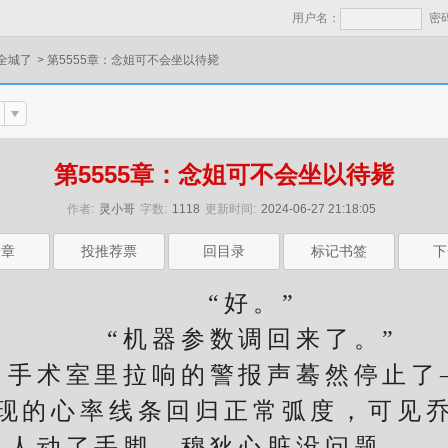
用户名：
密
全城了
>
第5555章：念姐可不会坐以待毙
第5555章：念姐可不会坐以待毙
作者:
灵小哥
字数:
1118
更新时间:
2024-06-27 21:18:05
一章
投推荐票
回目录
标记书签
下
“好。”
“机器参数调回来了。”
术室里拉响的警报声蓦然停止了
的心率线条回归正常弧度，可见乔
人动了手脚，穆狄心脏没问题……