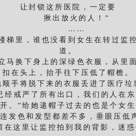
让封锁这所医院，一定要
揪出放火的人！”
……
梯里，谁也没看到女生在转过监控
道。
马换下身上的深绿色衣服，从里面
扣在头上，抬手往下压低了帽檐。
手将脱下来的衣服丢进了医疗垃
经戒严了所有出口，我们的人在东
开。”给她递帽子过去的也是个女
连发色和发型都差不多，垂眼压低
留在这里让监控拍到我的背影，迷惑