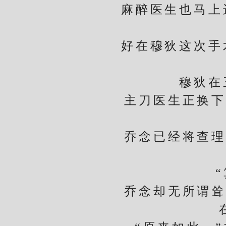
麻醉医生也马上进
好在穆狄这次手术
穆狄在三
主刀医生正换下身
乔念已经将查理刘
“算
乔念却无所谓耸肩