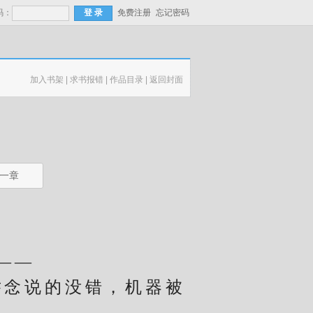
码：
免费注册
忘记密码
加入书架
|
求书报错
|
作品目录
|
返回封面
一章
——
念说的没错，机器被