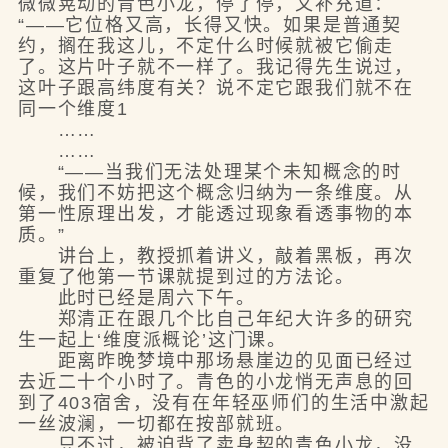
微微晃动的青色小龙，停了停，又补充道：
“——它位格又高，长得又快。如果是普通契
约，搁在我这儿，不定什么时候就被它偷走
了。这片叶子就不一样了。我记得先生说过，
这叶子跟高纬度有关？说不定它跟我们就不在
同一个维度1
……
……
“——当我们无法处理某个未知概念的时
候，我们不妨把这个概念归纳为一条维度。从
第一性原理出发，才能透过现象看透事物的本
质。”
讲台上，教授抓着讲义，敲着黑板，再次
重复了他第一节课就提到过的方法论。
此时已经是周六下午。
郑清正在跟几个比自己年纪大许多的研究
生一起上‘维度派概论’这门课。
距离昨晚梦境中那场悬崖边的见面已经过
去近二十个小时了。青色的小龙悄无声息的回
到了403宿舍，没有在年轻巫师们的生活中激起
一丝波澜，一切都在按部就班。
只不过，被迫背了卖身契的青色小龙，没