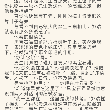
这片树叶是郑清生日那天，先生留下的一
份礼物——原本先生想送他一趟高维之旅，但
他最后拒绝了。
直觉告诉黑宝石猫，刚刚的撞击肯定跟这
片叶子有关。
与看不到自己额头的黑宝石猫相比，郑清
就没有那么多疑惑了。
他看的很清楚。
黑宝石猫额前那片楷树叶子上，突然浮现
了一条淡淡的青色小蛇印记。只用简单思考一
下，他就猜到了那个印记的作用。
“你让它跳个舞。”
男生用脚碰了碰兀自发呆的黑宝石猫。
“你怎么会在这里？你也被拽过来了？谁把
我们拽来的1黑宝石猫被吓了一跳，看到是郑清
后，才松了一小口气，迫不及待追问。
男生挑了挑眉：“——你现在才看到我？”
“难道你早就在这里了？”黑宝石猫显然也意
识到两人对话间的细微参差。
“我一直都在……这里是我的梦境。”郑清摇
了摇头，不再思考这种特殊存在感背后隐藏的
魔法道理，而是再次催促道：“——别废话了，