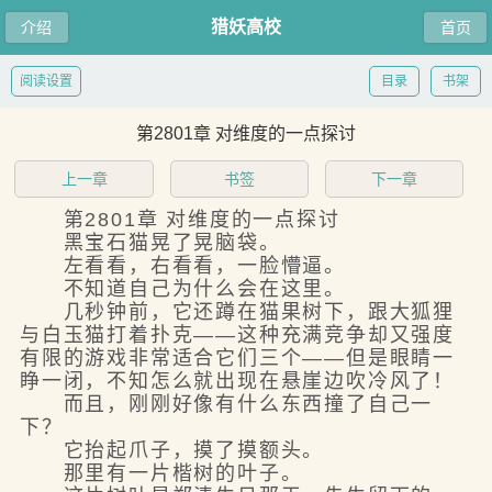
猎妖高校
介绍
首页
阅读设置
目录
书架
第2801章 对维度的一点探讨
上一章
书签
下一章
第2801章 对维度的一点探讨
黑宝石猫晃了晃脑袋。
左看看，右看看，一脸懵逼。
不知道自己为什么会在这里。
几秒钟前，它还蹲在猫果树下，跟大狐狸
与白玉猫打着扑克——这种充满竞争却又强度
有限的游戏非常适合它们三个——但是眼睛一
睁一闭，不知怎么就出现在悬崖边吹冷风了！
而且，刚刚好像有什么东西撞了自己一
下？
它抬起爪子，摸了摸额头。
那里有一片楷树的叶子。