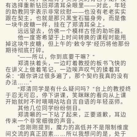
有选择重新钻回郑清耳朵眼里——对此，年轻
的助教同学表示非常欣慰——也没有老老实实
跟在契主，也就是那只黑宝石猫身旁，而是像
一块牛皮糖一样，挂在了郑清耳朵上。
远远望去，仿佛一个模样古怪的助听器。
他一度寄希望于上时间转换的课程时能甩
掉这块牛皮糖，但上午的‘敕令学’经历将他那份
期待彻底打碎。
“——所以，你到底要干嘛？”
郑清扶着头，一边盯着教授的板书飞快的
在讲义上做着笔记，一边唉声叹气的揉着耳
朵：“跟你讲过很多遍了，那个契约我真的没有
办法……”
“郑清同学是有什么疑问吗？”台上的教授终
于忍无可忍，停下讲课，笑眯眯的看向从上课
开始就时不时嘀嘀咕咕自言自语的年轻巫师。
其他几位同学纷纷侧目。
郑清唰的一下站了起来，正要道歉，耳边
传来一个非常细微的声音。
“您刚刚提到，魔力的高低并不是限制维度
间交流的真正因素……所以我想问的是，处于