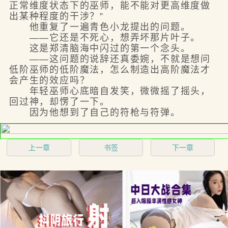
正常维度状态下的巫师，能不能对更高维度做
出某种程度的干涉？”
他重复了一遍青色小龙提出的问题。
——它还是不死心，想弄坏那片叶子。
这是郑清脑海中闪过的第一个念头。
——这问题的说辞还真委婉，不就是想问
低阶巫师的低阶魔法，怎么制造出高阶魔法才
会产生的效应吗？
年轻巫师心底暗自发笑，微微摇了摇头，
回过神，却愣了一下。
因为他想到了自己的符枪与符弹。
上一章
书签
下一章