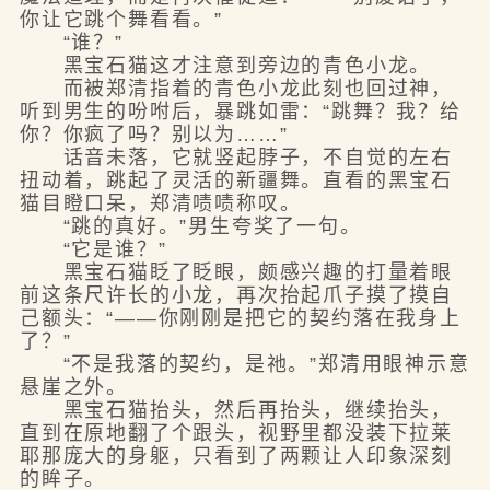
你让它跳个舞看看。”
“谁？”
黑宝石猫这才注意到旁边的青色小龙。
而被郑清指着的青色小龙此刻也回过神，
听到男生的吩咐后，暴跳如雷：“跳舞？我？给
你？你疯了吗？别以为……”
话音未落，它就竖起脖子，不自觉的左右
扭动着，跳起了灵活的新疆舞。直看的黑宝石
猫目瞪口呆，郑清啧啧称叹。
“跳的真好。”男生夸奖了一句。
“它是谁？”
黑宝石猫眨了眨眼，颇感兴趣的打量着眼
前这条尺许长的小龙，再次抬起爪子摸了摸自
己额头：“——你刚刚是把它的契约落在我身上
了？”
“不是我落的契约，是祂。”郑清用眼神示意
悬崖之外。
黑宝石猫抬头，然后再抬头，继续抬头，
直到在原地翻了个跟头，视野里都没装下拉莱
耶那庞大的身躯，只看到了两颗让人印象深刻
的眸子。