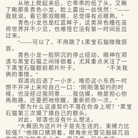
从地上爬起来后，它乖乖的低了头，又瞅
了瞅那条青色小龙，脸上露出一丝恍然：“——
我就说，看它那双眼睛，总觉得有点眼熟。”
青色小龙也是红蓝眸子，这类异色瞳在巫
师世界并不少见，也难怪它没有第一时间反应
过来。
“——可以了，不用跳了1黑宝石猫微微颔
首。
青色小龙一脸阴沉的停止扭动，眼神在郑
清与黑宝石猫之间徘徊着，尤其重点关注了一
下黑宝石猫额前那片叶子。 “不关我
俩的事情。”
郑清向后退了一小步，唯恐这小东西一时
想不开冲上来咬自己一口：“刚刚落契约的时
候，也没经过我同意……我估摸，祂是担心你
再跑路，还要把祂惊醒，重新抓你一次。”
“那为什么这道契约不落在你身上呢？”黑宝
石猫第三次摸了摸自己的额头。
对此，郑清也没有什么想法。
“大概因为这片叶子是先生送的，束缚力比
较强？”他随口猜测着，眼角余光瞥见脑袋兀自