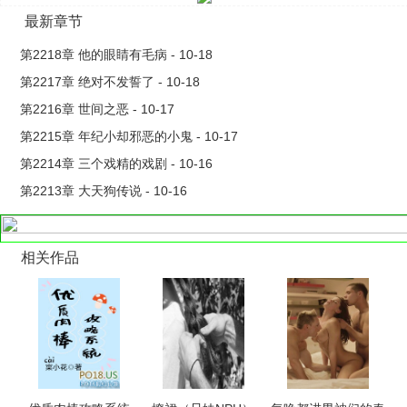
池非迟：“……”
最新章节
8月21日。
医生：“明天几月几日？”
第2218章 他的眼睛有毛病 - 10-18
池非迟：“8月22日。”
第2217章 绝对不发誓了 - 10-18
医生：“咳，明天1月1日。”
第2216章 世间之恶 - 10-17
池非迟：“……”
第2215章 年纪小却邪恶的小鬼 - 10-17
当所有人都认为混乱的时间是正确的，而其中一人无法正确
第2214章 三个戏精的戏剧 - 10-16
辩识并融入其中，那这个人就是异类，就是病人！
第2213章 大天狗传说 - 10-16
一入病院深似海，此生痊愈不可能。
池非迟深吸一口气：“老！子！不！干！了！”
读者群：756660924
相关作品
vip群：443075892