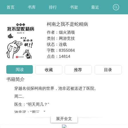
首页
书库
排行
书架
最近
柯南之我不是蛇精病
作者：烟火酒颂
类别：网游竞技
状态：连载
字数：8355084
点击：
14814
阅读
收藏
推荐
目录
书籍简介
穿越名侦探柯南的世界，池非迟被送进了医院。
周二。
医生：“明天周几？”
池非迟：“周三。”
展开全文
医生：“咳，明天周五。”