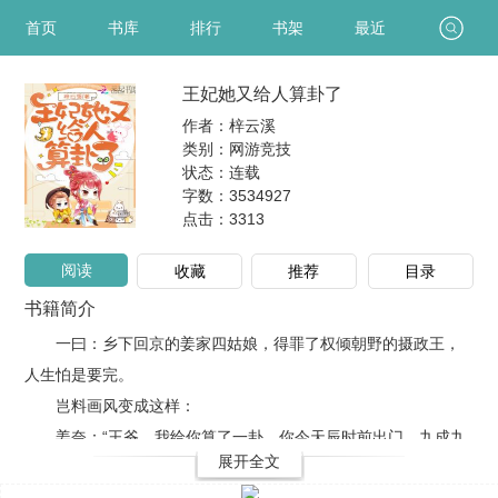
首页
书库
排行
书架
最近
王妃她又给人算卦了
作者：梓云溪
类别：网游竞技
状态：连载
字数：3534927
点击：
3313
阅读
收藏
推荐
目录
书籍简介
一曰：乡下回京的姜家四姑娘，得罪了权倾朝野的摄政王，
人生怕是要完。
岂料画风变成这样：
姜奈：“王爷，我给你算了一卦。你今天辰时前出门，九成九
展开全文
会遭雷劈。”