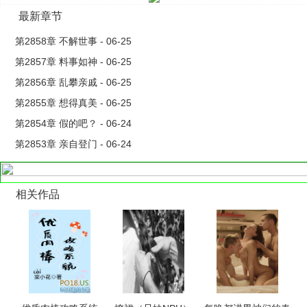
摄政王：……有何化解之法？
最新章节
姜奈：来我阴阳斋购一神器，可避大祸。
暗卫：……这不一锅盖么？属下觉得您似乎又被坑了。
第2858章 不解世事 - 06-25
本王翩然风采岂是一锅盖可压？让你们看看，何谓头顶锅盖
第2857章 料事如神 - 06-25
风轻云淡。
第2856章 乱攀亲戚 - 06-25
二曰：四姑娘大字不识一个，半点文墨皆无，写的文章怕是
第2855章 想得真美 - 06-25
狗屁不通。
第2854章 假的吧？ - 06-24
上京书院院长：四姑娘上知天文下知地理，尤其对古姜国历
第2853章 亲自登门 - 06-24
史文化颇有研究，为学术上作出极大贡献。
群众：怕说的不是同一个人叭？这个院长八成是个托儿！
三曰：四姑娘克母克兄克叔婶姐妹，得送去庵里放养几年磨
相关作品
磨心气儿。
叔婶姐妹：哭唧唧，求求乃们别造谣了。命苦哇，你们每造
谣一次，我们就集体倒霉一回。
数年后，姜奈牵着小版摄政王逛街。
儿子好奇问：娘亲，为什么坊间尚存一赌局，赌你在爹爹手