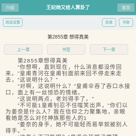
王妃她又给人算卦了
介绍
首页
阅读设置
目录
书架
第2855章 想得真美
上一章
书签
下一章
第2855章想得真美
“你想啊，直到现在，什么消息都没传回
来。”皇甫青河在皇甫钊面前来回不停走来走
去，“这说明什么？”
“对啊，这说明什么？”皇甫伞吞了吞口水接
口，面上有一丝惊恐的情绪。
“这说明两点，老刘得手了。”
“不可能1皇甫钊忍不住嗤笑出声，“你们以
为姜奈是什么人？我在信仰之力聚集地，亲眼
看她是怎么对付神族那些人的1
“姜奈的身手，她不可能轻而易举就被别人
得手。”