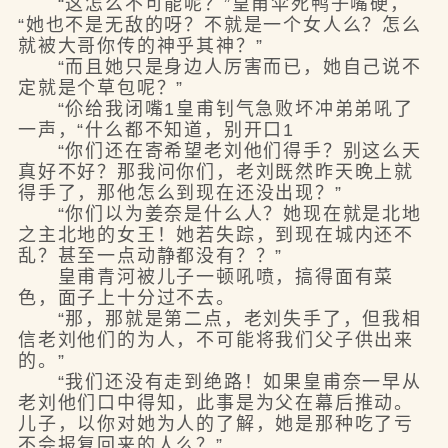
“这怎么不可能呢？”皇甫伞死鸭子嘴硬，
“她也不是无敌的呀？不就是一个女人么？怎么
就被大哥你传的神乎其神？”
“而且她只是身边人厉害而已，她自己说不
定就是个草包呢？”
“伱给我闭嘴1皇甫钊气急败坏冲弟弟吼了
一声，“什么都不知道，别开口1
“你们还在寄希望老刘他们得手？别这么天
真好不好？那我问你们，老刘既然昨天晚上就
得手了，那他怎么到现在还没出现？”
“你们以为姜奈是什么人？她现在就是北地
之主北地的女王！她若失踪，到现在城内还不
乱？甚至一点动静都没有？？”
皇甫青河被儿子一顿吼喷，搞得面有菜
色，面子上十分过不去。
“那，那就是第二点，老刘失手了，但我相
信老刘他们的为人，不可能将我们父子供出来
的。”
“我们还没有走到绝路！如果皇甫奈一早从
老刘他们口中得知，此事是为父在幕后推动。
儿子，以你对她为人的了解，她是那种吃了亏
不会报复回来的人么？”