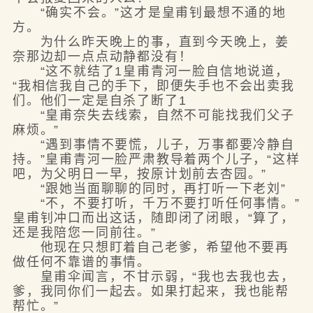
“确实不会。”这才是皇甫钊最想不通的地
方。
为什么昨天晚上的事，直到今天晚上，姜
奈那边却一点点动静都没有！
“这不就结了1皇甫青河一脸自信地说道，
“我相信我自己的手下，即便失手也不会出卖我
们。他们一定是自杀了断了1
“皇甫奈失去线索，自然不可能找我们父子
麻烦。”
“遇到事情不要慌，儿子，万事都要冷静自
持。”皇甫青河一脸严肃教导着两个儿子，“这样
吧，为父明日一早，按原计划前去杏园。”
“跟她当面聊聊的同时，再打听一下老刘”
“不，不要打听，千万不要打听任何事情。”
皇甫钊冲口而出这话，随即闭了闭眼，“算了，
还是我陪您一同前往。”
他现在只想盯着自己老爹，希望他不要再
做任何不靠谱的事情。
皇甫伞闻言，不甘示弱，“我也去我也去，
爹，我同你们一起去。如果打起来，我也能帮
帮忙。”