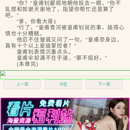
“你？”皇甫钊鄙视地朝他投去一眼，“你不
乱搅和就谢天谢地了，指望你帮忙还是算了
吧。”
“爹，你看大哥1
“行了。”皇甫青河被皇甫钊说的事，搞得心
情也十分糟糕。
他忍不住皱眉又问了一句，“皇甫奈身边，
真有十个以上星级掌控者？”
皇甫钊表情沉重点头。
皇甫伞却满不在乎道，“那不挺好。”
(本章完)
上一章
书签
下一章