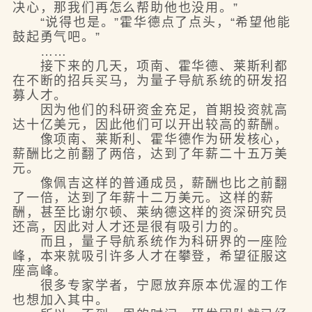
决心，那我们再怎么帮助他也没用。”
“说得也是。”霍华德点了点头，“希望他能
鼓起勇气吧。”
……
接下来的几天，项南、霍华德、莱斯利都
在不断的招兵买马，为量子导航系统的研发招
募人才。
因为他们的科研资金充足，首期投资就高
达十亿美元，因此他们可以开出较高的薪酬。
像项南、莱斯利、霍华德作为研发核心，
薪酬比之前翻了两倍，达到了年薪二十五万美
元。
像佩吉这样的普通成员，薪酬也比之前翻
了一倍，达到了年薪十二万美元。这样的薪
酬，甚至比谢尔顿、莱纳德这样的资深研究员
还高，因此对人才还是很有吸引力的。
而且，量子导航系统作为科研界的一座险
峰，本来就吸引许多人才在攀登，希望征服这
座高峰。
很多专家学者，宁愿放弃原本优渥的工作
也想加入其中。