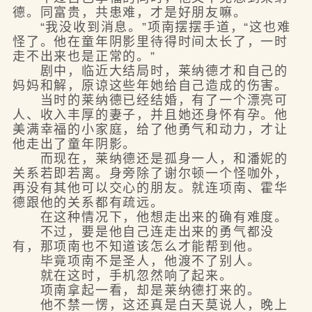
德。同富贵，共患难，才是好朋友嘛。
“我没收到消息。”项南摆摆手道，“这也难
怪了。他在童年阴影里待得时间太长了，一时
走不出来也是正常的。”
剧中，临近大结局时，莱纳德才和自己的
妈妈和解，原谅这些年她给自己造成的伤害。
当时的莱纳德已经结婚，有了一个漂亮可
人、收入丰厚的妻子，并且她还身怀有孕。他
美满幸福的小家庭，给了他勇气和动力，才让
他走出了童年阴影。
而现在，莱纳德还是孤身一人，和潘妮的
关系若即若离。身旁除了谢尔顿一个怪咖外，
再没有其他可以交心的朋友。就连项南、霍华
德跟他的关系都有疏远。
在这种情况下，他想走出来的确有难度。
不过，要是他自己连走出来的勇气都没
有，那项南也不知道该怎么才能帮到他。
毕竟项南不是圣人，他渡不了别人。
就在这时，手机忽然响了起来。
项南拿起一看，却是莱纳德打来的。
他不禁一愣，这还真是白天莫说人，晚上