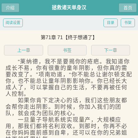
拯救诸天单身汉
介绍
首页
阅读设置
目录
书架
第71章 71【终于想通了】
上一章
书签
下一章
“莱纳德，我不是要揭你的疮疤。我知道你
成长不易，你有很重的童年阴影，但你真的需
要改变了。”项南劝道，“你不能总让谢尔顿支配
你，也不能总让童年阴影影响你。你已经长大
成人了，可以掌握自己的生活，不要再被任何
人控制。
如果你肯下定决心的话，我们这些朋友都
会帮你走出阴影。到时候，你加入我们的团
队，就会成为团队的核心。
一旦量子导航系统实现量产，大规模应
用，那我们都将名利双收。到那时，你再不必
在你妈妈面前感到自卑，还可以在你的兄弟姐