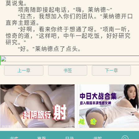
莫说鬼。
项南随即接起电话，“嗨，莱纳德~”
“拉杰，我想加入你们的团队。”莱纳德开口
直奔主题道。
“好啊，看来你终于想通了呀。”项南一听，
惊奇的道，“这样吧，中午一起吃饭，好好研究
研究。”
“好。”莱纳德点了点头。
上一章
书签
下一章
书库
推荐
目录
书架