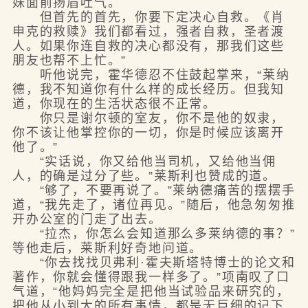
妹面前扬眉吐气。
但首先的首先，你要下定决心自救。《肖
申克的救赎》我们都看过，强者自救，圣者渡
人。如果你连自救的决心都没有，那我们这些
朋友也帮不上忙。”
听他说完，霍华德忍不住鼓起掌来，“莱纳
德，我不知道你有什么样的成长经历。但我知
道，你现在的生活状态很不正常。
你只是谢尔顿的室友，你不是他的奴隶，
你不该让他掌控你的一切，你是时候应该离开
他了。”
“实话说，你又给他当司机，又给他当佣
人，的确是过分了些。”莱斯利也赞成的道。
“够了，不要再说了。”莱纳德痛苦的摆摆手
道，“我先走了，诸位再见。”随后，他急匆匆推
开办公室的门走了出去。
“拉杰，你怎么会知道那么多莱纳德的事？”
等他走后，莱斯利好奇地问道。
“你去找找贝弗利·霍夫斯塔特博士的论文和
著作，你就会懂得跟我一样多了。”项南叹了口
气道，“他妈妈完全是把他当试验品来研究的，
把他从小到大的所有事情，都是无巨细的记下