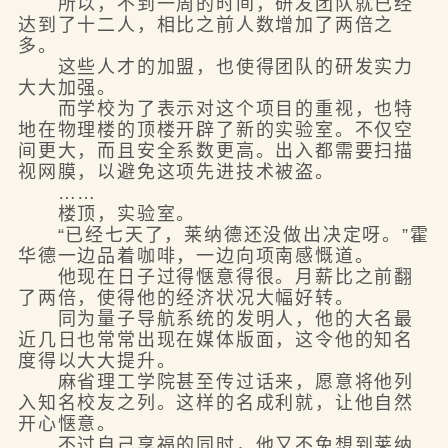
所以，不到一周的时间，研发团队就已经
达到了十二人，相比之前人数增加了两倍之
多。
这些人才的加盟，也使得团队的研发实力
大大加强。
而学校为了表示对这个项目的重视，也特
地在物理楼的顶楼开辟了新的实验室。不仅空
间更大，而且安全系数更高。出入都需要扫描
视网膜，以避免这项先进技术被盗。
……
楼顶，实验室。
“已经七天了，莱纳德还没做出决定呀。”霍
华德一边品着咖啡，一边向项南感慨道。
他现在日子过得惬意得很。月薪比之前翻
了两倍，使得他的经济状况大幅好转。
同为量子导航系统的发明人，他的大名最
近几日也常常出现在媒体版面，这令他的知名
度得以大大提升。
麻省理工学院甚至传过话来，愿意将他列
入知名校友之列。这样的名成利就，让他自然
开心惬意。
不过自己享福的同时，他又不免想到莱纳