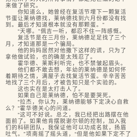
来做了研究。
你知道么，她曾经在复活节埋下一颗复活
节蛋让莱纳德找，莱纳德找到六月份都没有找
到。最后才知道根本就没有那颗蛋。”
“天哪。”佩吉一听，都忍不住一阵感慨。
复活节是在三月份，莱纳德足足找了三个
月，才知道那是一个骗局。
他的妈妈居然对他撒下这样的谎，只为了
拿他做试验，也的确是太残忍了。
霍华德、莱斯利听完，也不禁皱起眉头。
他们都不敢去想，年幼的莱纳德是如何怀
着期待之情，满屋子去找复活节蛋。辛辛苦苦
地找了三个月后，才被告知只是个实验的。
这也实在是太打击人了。
如果自己是莱纳德，怕不是要哭死。
“拉杰，你认为，莱纳德能够下定决心自救
么？”霍华德关心的问道。
“这可不好说。总之，我已经把出路摆在他
面前了。如果他肯摆脱谢尔顿的控制，加入我
们的科研团队，我保证他可以功成名就，扬眉
吐气。”项南摇了摇头道，“但是他如果下定不了